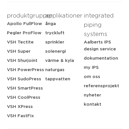
produktgrupper
applikationer
integrated
Apollo FullFlow
ånga
piping
Pegler ProFlow
tryckluft
systems
VSH Tectite
sprinkler
Aalberts IPS
design service
VSH Super
solenergi
dokumentation
VSH Shurjoint
värme & kyla
my IPS
VSH PowerPress
naturgas
om oss
VSH SudoPress
tappvatten
referensprojekt
VSH SmartPress
nyheter
VSH CoolPress
kontakt
VSH XPress
VSH FastFix