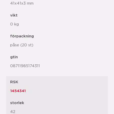
41x41x3 mm
vikt
0 kg
förpackning
påse (20 st)
gtin
08711985174311
RSK
1454341
storlek
42