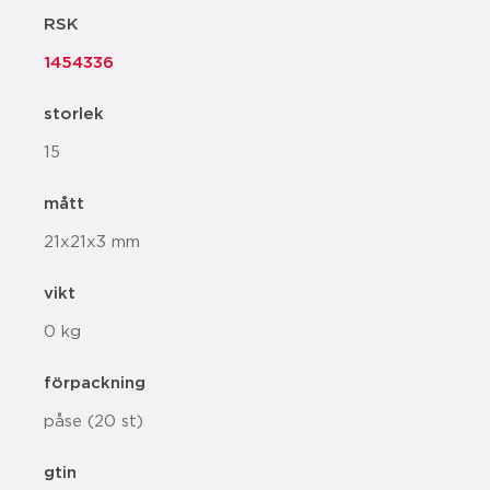
RSK
1454336
storlek
15
mått
21x21x3 mm
vikt
0 kg
förpackning
påse (20 st)
gtin