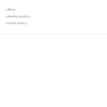
villkor
sekretesspolicy
cookie policy
3 downloads geselecteerd
spara