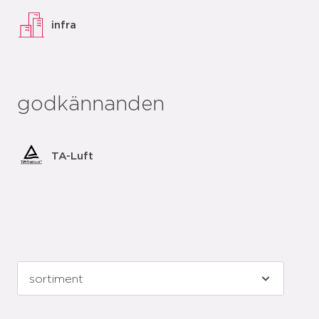
infra
godkännanden
TA-Luft