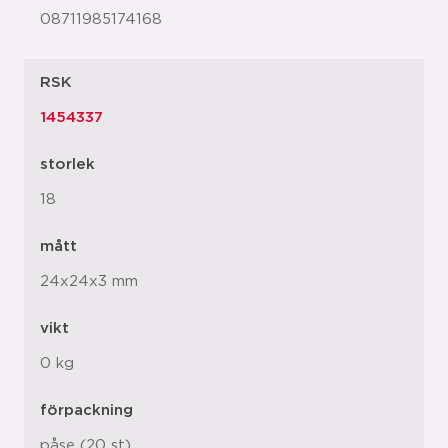
08711985174168
RSK
1454337
storlek
18
mått
24x24x3 mm
vikt
0 kg
förpackning
påse (20 st)