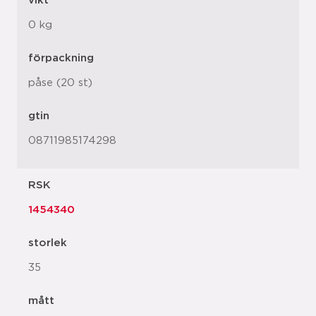
vikt
0 kg
förpackning
påse (20 st)
gtin
08711985174298
RSK
1454340
storlek
35
mått