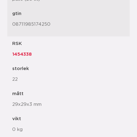
gtin
08711985174250
RSK
1454338
storlek
22
mått
29x29x3 mm
vikt
0 kg