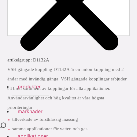
artikelgrupp: D1132A
VSH gängade koppling D1132A är en union koppling med 2
ändar med invändig gänga. VSH gängade kopplingar erbjuder
produkter
ett brett sortiment av kopplingar för alla applikationer.
Användarvänlighet och hög kvalitet är våra högsta
prioriteringar
marknader
tillverkade av förstklassig mässing
samma applikationer för vatten och gas
applikationer