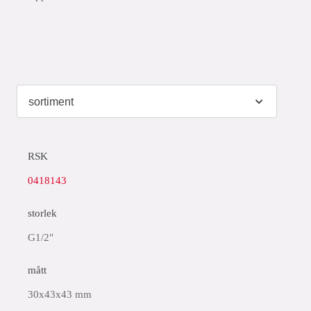
RSK
0418143
storlek
G1/2"
mått
30x43x43 mm