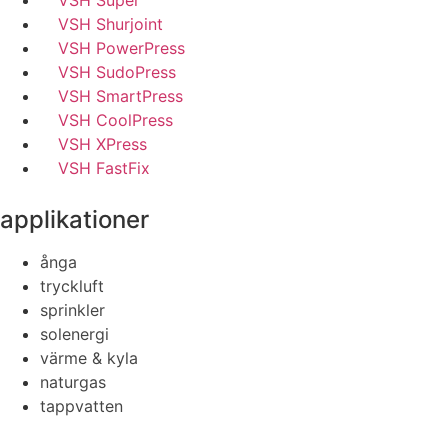
VSH Super
VSH Shurjoint
VSH PowerPress
VSH SudoPress
VSH SmartPress
VSH CoolPress
VSH XPress
VSH FastFix
applikationer
ånga
tryckluft
sprinkler
solenergi
värme & kyla
naturgas
tappvatten