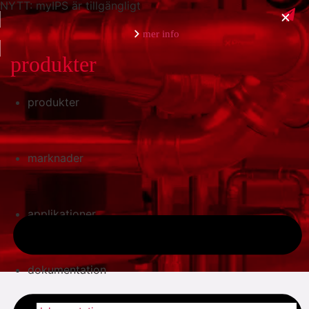
NYTT: myIPS är tillgängligt
mer info
produkter
produkter
stäng
marknader
applikationer
dokumentation