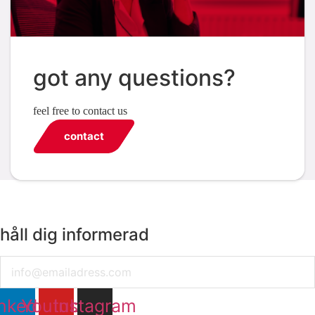
got any questions?
feel free to contact us
contact
håll dig informerad
Email
nkedin
Youtube
Instagram