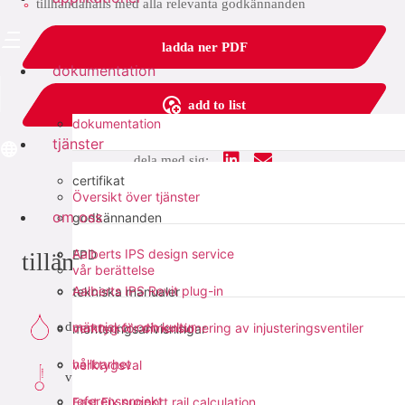
tillhandahålls med alla relevanta godkännanden
ladda ner PDF
dokumentation
add to list
dokumentation
tjänster
dela med sig:
certifikat
Översikt över tjänster
om oss
godkännanden
Aalberts IPS design service
EPD
tillämpningar
vår berättelse
Aalberts IPS Revit plug-in
tekniska manualer
dricksvatten
människor och kultur
verktyg för dimensionering av injusteringsventiler
monteringsanvisningar
hållbarhet
verktygsval
värme
referensprojekt
Fast Fix support rail calculation