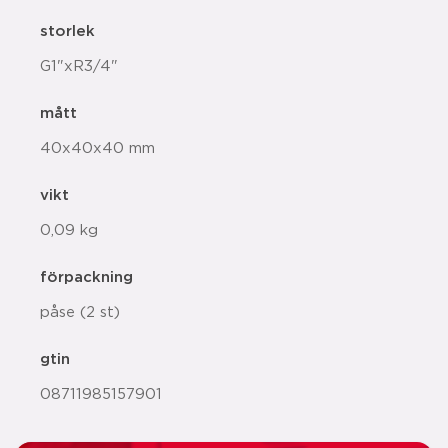
storlek
G1"xR3/4"
mått
40x40x40 mm
vikt
0,09 kg
förpackning
påse (2 st)
gtin
08711985157901