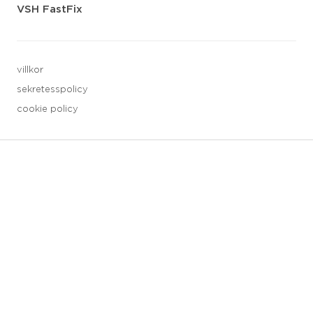
VSH FastFix
villkor
sekretesspolicy
cookie policy
3 downloads geselecteerd
spara