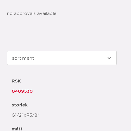
no approvals available
RSK
0409530
storlek
G1/2"xR3/8"
mått