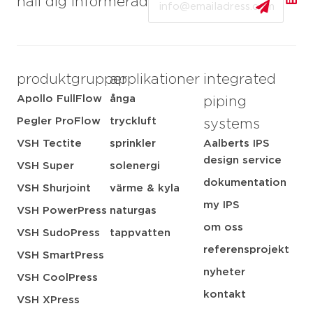
håll dig informerad
produktgrupper
applikationer
integrated
Apollo FullFlow
ånga
piping
Pegler ProFlow
tryckluft
systems
VSH Tectite
sprinkler
Aalberts IPS
design service
VSH Super
solenergi
dokumentation
VSH Shurjoint
värme & kyla
my IPS
VSH PowerPress
naturgas
om oss
VSH SudoPress
tappvatten
referensprojekt
VSH SmartPress
nyheter
VSH CoolPress
kontakt
VSH XPress