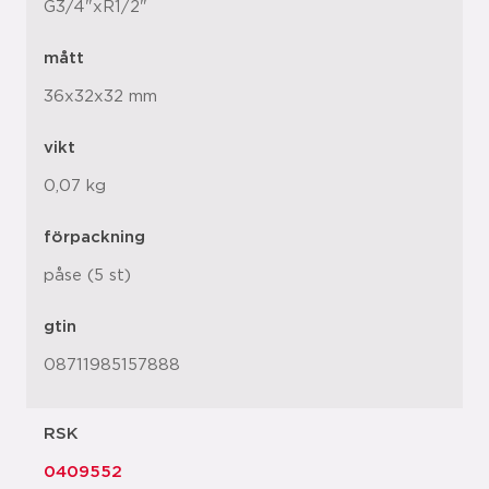
G3/4"xR1/2"
mått
36x32x32 mm
vikt
0,07 kg
förpackning
påse (5 st)
gtin
08711985157888
RSK
0409552