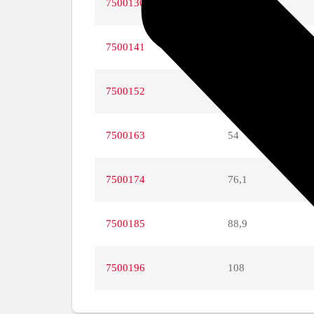
7500130
28
7500141
35
7500152
42
7500163
54
7500174
76,1
7500185
88,9
7500196
108