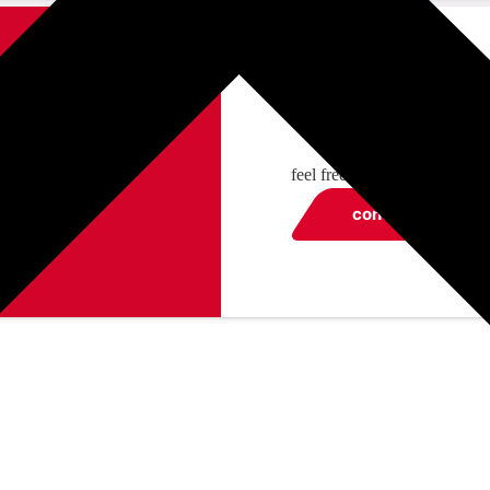
got any que
feel free to contact us
contact