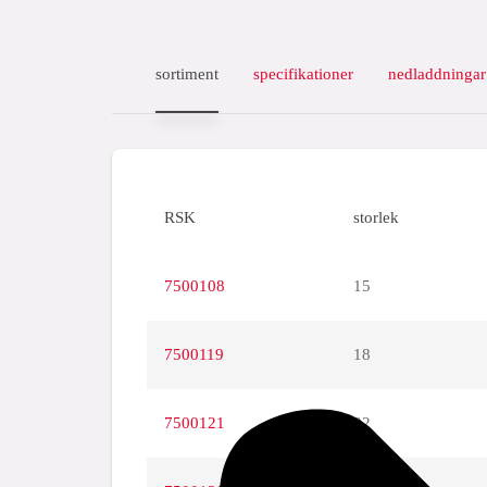
sortiment
specifikationer
nedladdningar
RSK
storlek
7500108
15
7500119
18
7500121
22