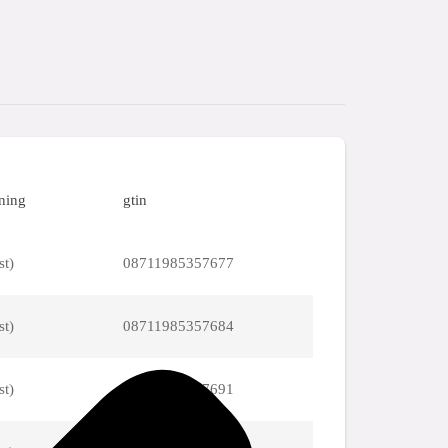
ning
gtin
st)
08711985357677
st)
08711985357684
st)
08711985357691