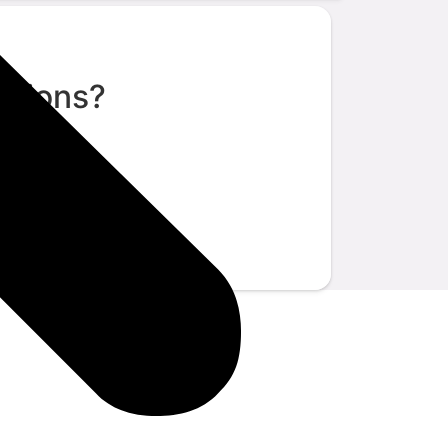
stions?