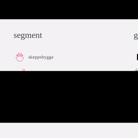
segment
g
skeppsbygge
industri