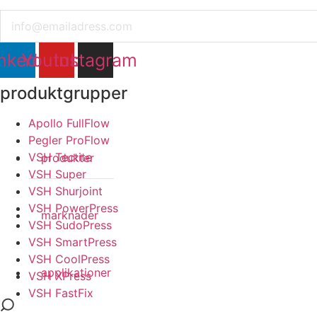
Email
nkedin
Youtube
Instagram
produktgrupper
Apollo FullFlow
Pegler ProFlow
VSH Tectite
produkter
VSH Super
VSH Shurjoint
VSH PowerPress
marknader
VSH SudoPress
VSH SmartPress
VSH CoolPress
applikationer
VSH XPress
VSH FastFix