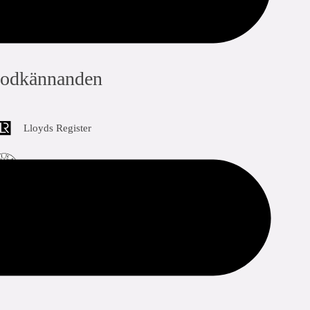
odkännanden
Lloyds Register
RINA
Bureau Veritas
DNV-GL