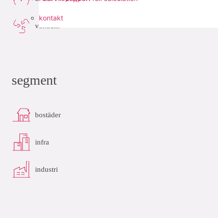
kontakt
vakuum
segment
bostäder
infra
industri