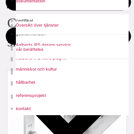
dokumentation
tjänster
upphängning
ClickConnection RH
certifikat
Översikt över tjänster
om oss
godkännanden
skenvinkel
Aalberts IPS design service
EPD
vår berättelse
Aalberts IPS Revit plug-in
tekniska manualer
människor och kultur
verktyg för dimensionering av injusteringsventiler
monteringsanvisningar
hållbarhet
verktygsval
referensprojekt
Fast Fix support rail calculation
kontakt