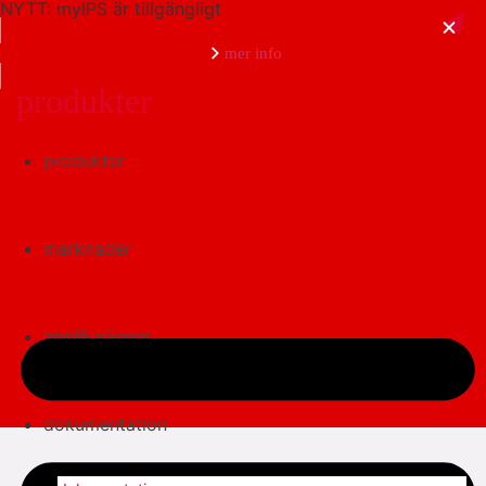
NYTT: myIPS är tillgängligt
mer info
produkter
produkter
stäng
marknader
applikationer
dokumentation