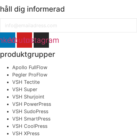
håll dig informerad
Email
nkedin
Youtube
Instagram
produktgrupper
Apollo FullFlow
Pegler ProFlow
VSH Tectite
VSH Super
VSH Shurjoint
VSH PowerPress
VSH SudoPress
VSH SmartPress
VSH CoolPress
VSH XPress