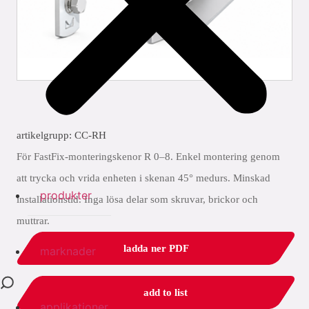
artikelgrupp: CC-RH
För FastFix-monteringskenor R 0–8. Enkel montering genom
att trycka och vrida enheten i skenan 45° medurs. Minskad
produkter
installationstid. Inga lösa delar som skruvar, brickor och
muttrar.
ladda ner PDF
marknader
add to list
applikationer