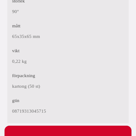
storlek
90°
mått
65x35x65 mm
vikt
0,22 kg
förpackning
kartong (50 st)
gtin
08719313045715