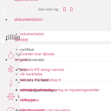
dela med sig:
dokumentation
dokumentation
tillämpningar
tjänster
certifikat
Översikt över tjänster
dricksvatten
om oss
godkännanden
naturgas
Aalberts IPS design service
EPD
vår berättelse
Aalberts IPS Revit plug-in
tekniska manualer
värme
människor och kultur
verktyg för dimensionering av injusteringsventiler
monteringsanvisningar
kyla
hållbarhet
verktygsval
referensprojekt
Fast Fix support rail calculation
tryckluft