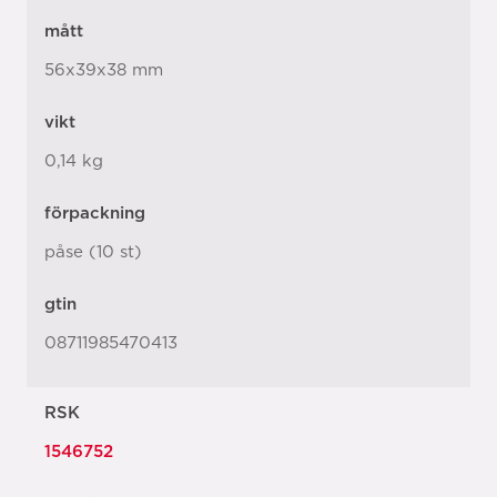
mått
56x39x38 mm
vikt
0,14 kg
förpackning
påse (10 st)
gtin
08711985470413
RSK
1546752