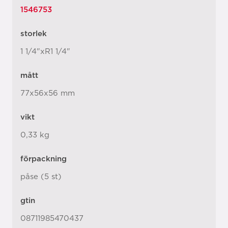
1546753
storlek
1 1/4"xR1 1/4"
mått
77x56x56 mm
vikt
0,33 kg
förpackning
påse (5 st)
gtin
08711985470437