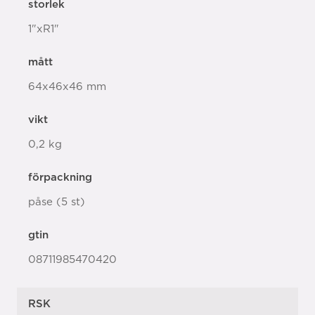
storlek
1"xR1"
mått
64x46x46 mm
vikt
0,2 kg
förpackning
påse (5 st)
gtin
08711985470420
RSK