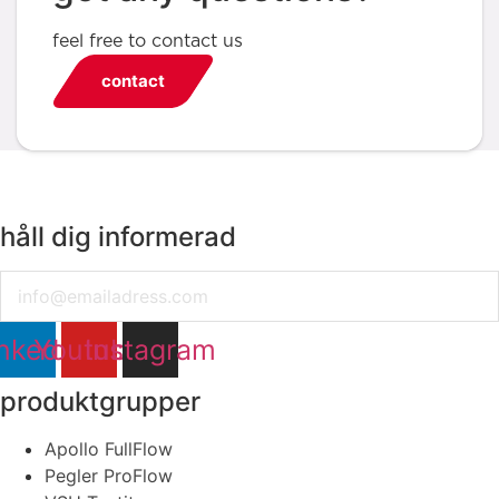
feel free to contact us
contact
håll dig informerad
Email
nkedin
Youtube
Instagram
produktgrupper
Apollo FullFlow
Pegler ProFlow