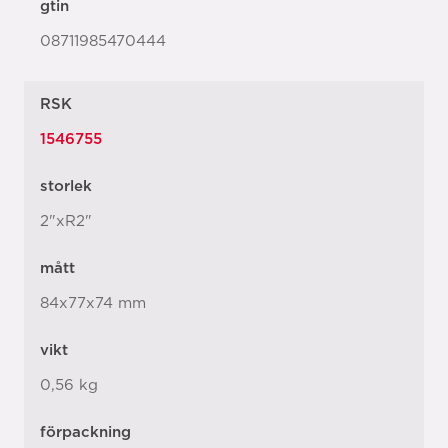
gtin
08711985470444
RSK
1546755
storlek
2"xR2"
mått
84x77x74 mm
vikt
0,56 kg
förpackning