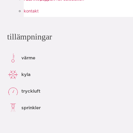
dela med sig:
kontakt
tillämpningar
värme
kyla
tryckluft
sprinkler