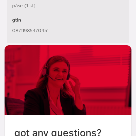
påse (1 st)
gtin
08711985470451
got any questions?