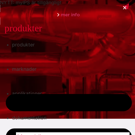
NYTT: myIPS är tillgängligt
mer info
produkter
produkter
stäng
marknader
applikationer
dokumentation