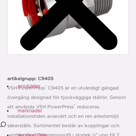
artikelgrupp: C9405
produkter
®
VSH PowerPress
C9405 är en utvändigt gängad
övergång designad för tjockväggiga stålrör. Genom
®
att använda VSH PowerPress
reduceras
marknader
installationstiden avsevärt och en ren arbetsmiljö
säkerställs. Sortimentet består av kopplingar och
applikationer
ventiler med DW-pressprofil i storlek ½" upp till 2.