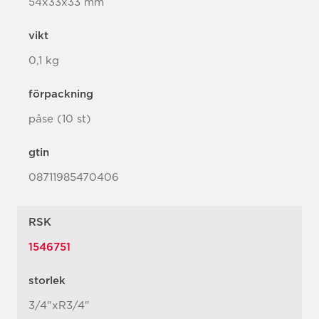
54x33x33 mm
vikt
0,1 kg
förpackning
påse (10 st)
gtin
08711985470406
RSK
1546751
storlek
3/4"xR3/4"