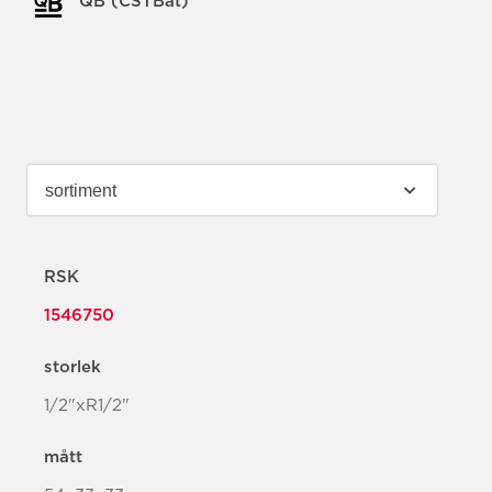
QB (CSTBat)
RSK
1546750
storlek
1/2"xR1/2"
mått