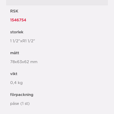
RSK
1546754
storlek
1 1/2"xR1 1/2"
mått
78x63x62 mm
vikt
0,4 kg
förpackning
påse (1 st)