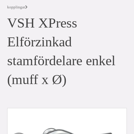
kopplingar
VSH XPress
Elförzinkad
stamfördelare enkel
(muff x Ø)