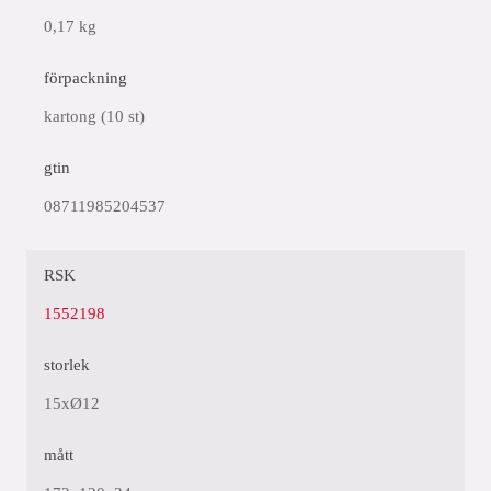
0,17 kg
förpackning
kartong (10 st)
gtin
08711985204537
RSK
1552198
storlek
15xØ12
mått