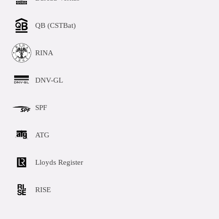
QB (CSTBat)
RINA
DNV-GL
SPF
ATG
Lloyds Register
RISE