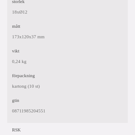
storlek
18xØ12
mått
173x120x37 mm
vikt
0,24 kg
förpackning
kartong (10 st)
gtin
08711985204551
RSK