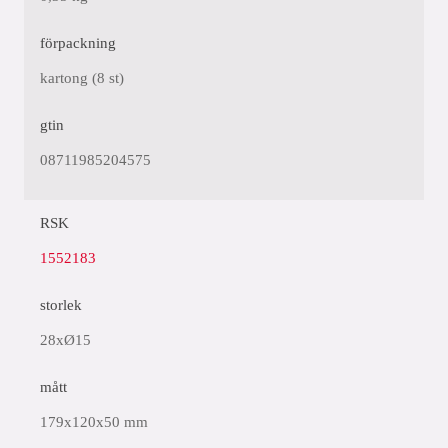
förpackning
kartong (8 st)
gtin
08711985204575
RSK
1552183
storlek
28xØ15
mått
179x120x50 mm