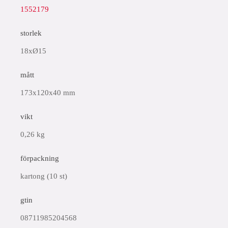
1552179
storlek
18xØ15
mått
173x120x40 mm
vikt
0,26 kg
förpackning
kartong (10 st)
gtin
08711985204568