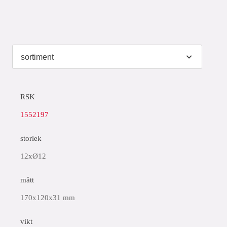
RSK
1552197
storlek
12xØ12
mått
170x120x31 mm
vikt