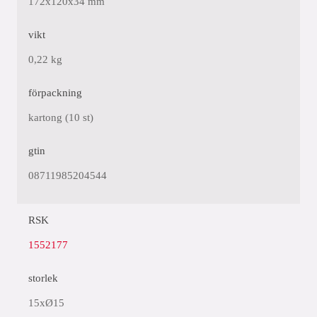
172x120x34 mm
vikt
0,22 kg
förpackning
kartong (10 st)
gtin
08711985204544
RSK
1552177
storlek
15xØ15