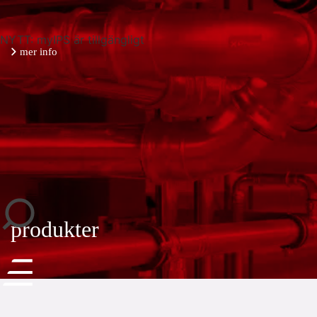
NYTT: myIPS är tillgängligt
mer info
stäng
produkter