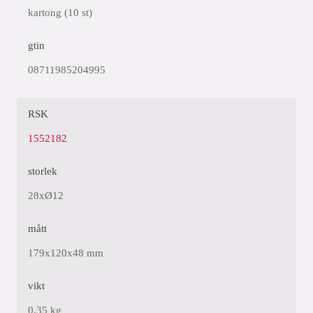
kartong (10 st)
gtin
08711985204995
RSK
1552182
storlek
28xØ12
mått
179x120x48 mm
vikt
0,35 kg