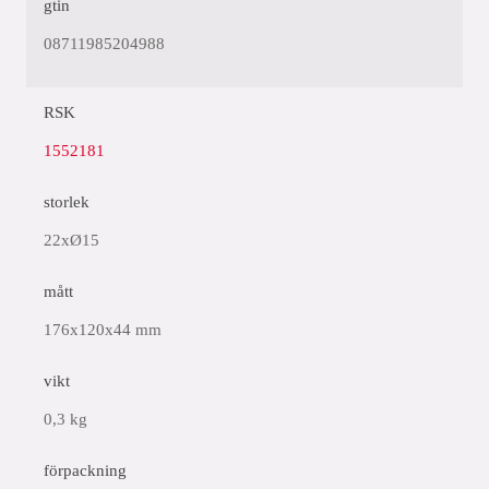
gtin
08711985204988
RSK
1552181
storlek
22xØ15
mått
176x120x44 mm
vikt
0,3 kg
förpackning