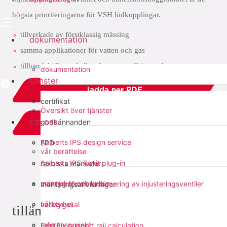
högsta prioriteringarna för VSH lödkopplingar.
tillverkade av förstklassig mässing
dokumentation
samma applikationer för vatten och gas
tillhandahålls med alla relevanta godkännanden
dokumentation
tjänster
ladda ner PDF
certifikat
Översikt över tjänster
om oss
godkännanden
add to list
Aalberts IPS design service
EPD
vår berättelse
dela med sig:
Aalberts IPS Revit plug-in
tekniska manualer
människor och kultur
verktyg för dimensionering av injusteringsventiler
monteringsanvisningar
hållbarhet
verktygsval
tillämpningar
referensprojekt
Fast Fix support rail calculation