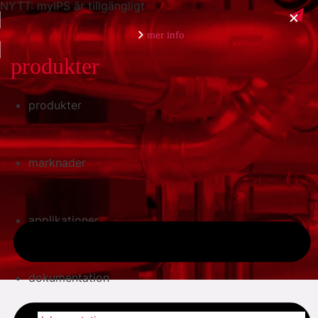
NYTT: myIPS är tillgängligt
mer info
produkter
produkter
stäng
marknader
applikationer
dokumentation