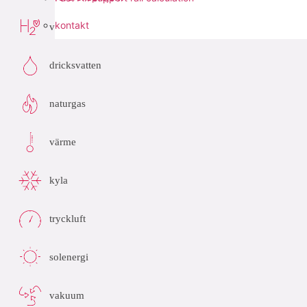
kontakt
väte (H2)
dricksvatten
naturgas
värme
kyla
tryckluft
solenergi
vakuum