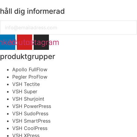
håll dig informerad
Email
nkedin
Youtube
Instagram
produktgrupper
Apollo FullFlow
Pegler ProFlow
VSH Tectite
VSH Super
VSH Shurjoint
VSH PowerPress
VSH SudoPress
VSH SmartPress
VSH CoolPress
VSH XPress