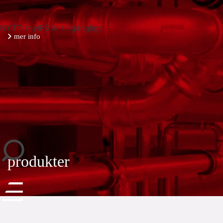
NYTT: myIPS är tillgängligt
mer info
stäng
produkter