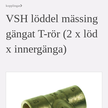
kopplingar
VSH löddel mässing
gängat T-rör (2 x löd
x innergänga)