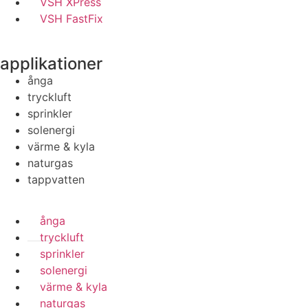
VSH XPress
VSH FastFix
applikationer
ånga
tryckluft
sprinkler
solenergi
värme & kyla
naturgas
tappvatten
ånga
tryckluft
sprinkler
solenergi
värme & kyla
naturgas