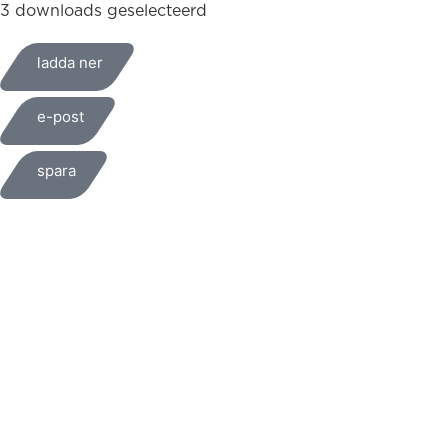
3 downloads geselecteerd
ladda ner
e-post
spara