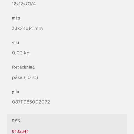
12x12xG1/4
mått
33x24x14 mm
vikt
0,03 kg
förpackning
påse (10 st)
gtin
08711985002072
RSK
0432344