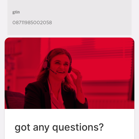
gtin
08711985002058
got any questions?