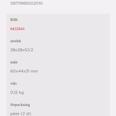
08711985002010
RSK
0432641
storlek
28x28xG1/2
mått
60x44x31 mm
vikt
0,12 kg
förpackning
påse (2 st)