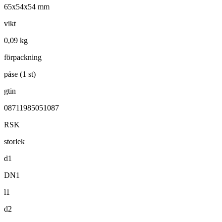
65x54x54 mm
vikt
0,09 kg
förpackning
påse (1 st)
gtin
08711985051087
RSK
storlek
d1
DN1
l1
d2