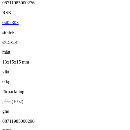
08711985000276
RSK
0402303
storlek
Ø15x14
mått
13x15x15 mm
vikt
0 kg
förpackning
påse (10 st)
gtin
08711985000290