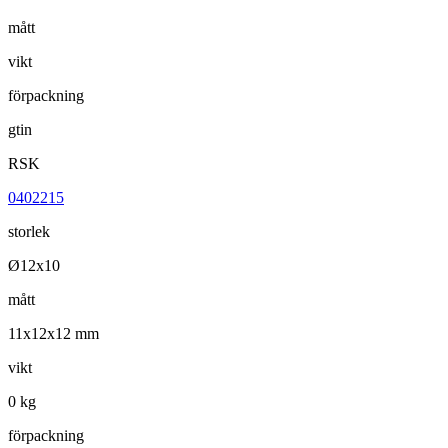
mått
vikt
förpackning
gtin
RSK
0402215
storlek
Ø12x10
mått
11x12x12 mm
vikt
0 kg
förpackning