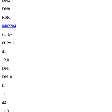
DN2
DN8
RSK
0402204
storlek
Ø12x11
d1
12,0
DN1
DN10
l1
11
d2
11,0