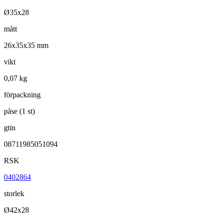
Ø35x28
mått
26x35x35 mm
vikt
0,07 kg
förpackning
påse (1 st)
gtin
08711985051094
RSK
0402864
storlek
Ø42x28