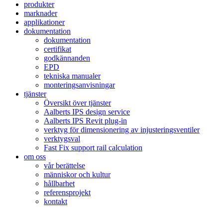
produkter
marknader
applikationer
dokumentation
dokumentation
certifikat
godkännanden
EPD
tekniska manualer
monteringsanvisningar
tjänster
Översikt över tjänster
Aalberts IPS design service
Aalberts IPS Revit plug-in
verktyg för dimensionering av injusteringsventiler
verktygsval
Fast Fix support rail calculation
om oss
vår berättelse
människor och kultur
hållbarhet
referensprojekt
kontakt