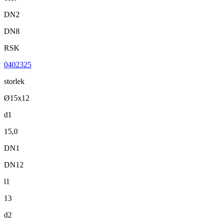
DN2
DN8
RSK
0402325
storlek
Ø15x12
d1
15,0
DN1
DN12
l1
13
d2