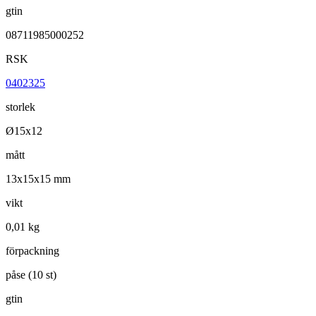
gtin
08711985000252
RSK
0402325
storlek
Ø15x12
mått
13x15x15 mm
vikt
0,01 kg
förpackning
påse (10 st)
gtin