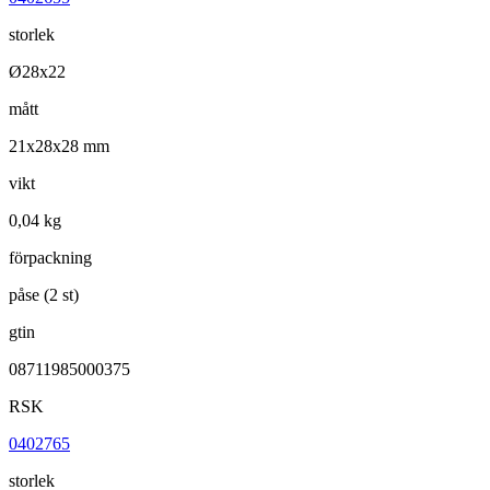
storlek
Ø28x22
mått
21x28x28 mm
vikt
0,04 kg
förpackning
påse (2 st)
gtin
08711985000375
RSK
0402765
storlek