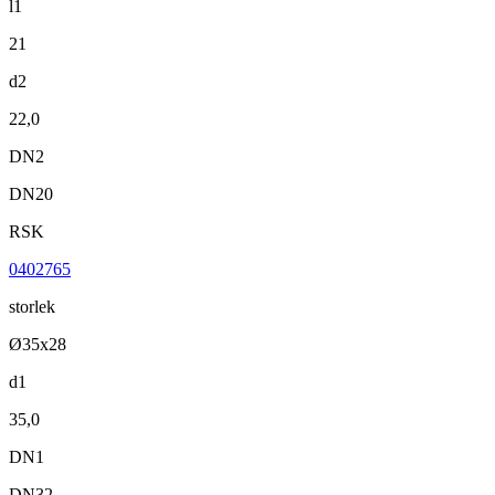
l1
21
d2
22,0
DN2
DN20
RSK
0402765
storlek
Ø35x28
d1
35,0
DN1
DN32