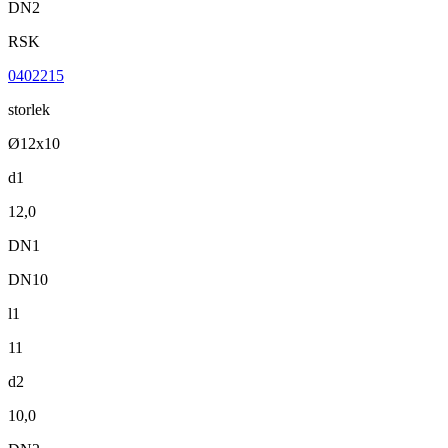
DN2
RSK
0402215
storlek
Ø12x10
d1
12,0
DN1
DN10
l1
11
d2
10,0