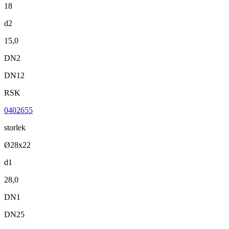
18
d2
15,0
DN2
DN12
RSK
0402655
storlek
Ø28x22
d1
28,0
DN1
DN25