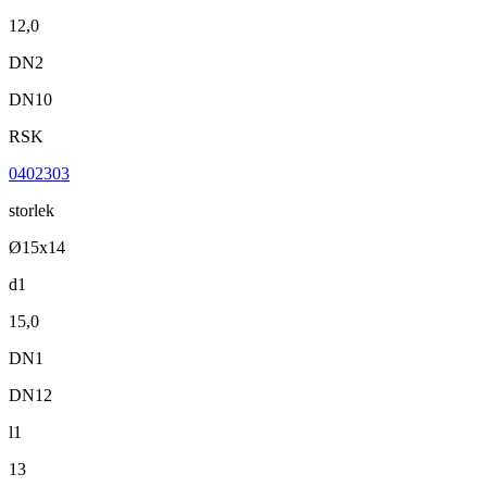
12,0
DN2
DN10
RSK
0402303
storlek
Ø15x14
d1
15,0
DN1
DN12
l1
13