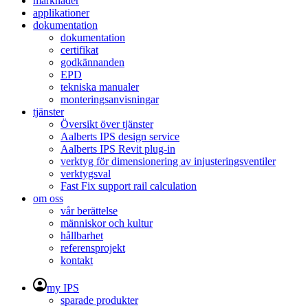
marknader
applikationer
dokumentation
dokumentation
certifikat
godkännanden
EPD
tekniska manualer
monteringsanvisningar
tjänster
Översikt över tjänster
Aalberts IPS design service
Aalberts IPS Revit plug-in
verktyg för dimensionering av injusteringsventiler
verktygsval
Fast Fix support rail calculation
om oss
vår berättelse
människor och kultur
hållbarhet
referensprojekt
kontakt
my IPS
sparade produkter