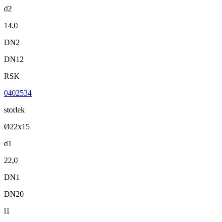
d2
14,0
DN2
DN12
RSK
0402534
storlek
Ø22x15
d1
22,0
DN1
DN20
l1