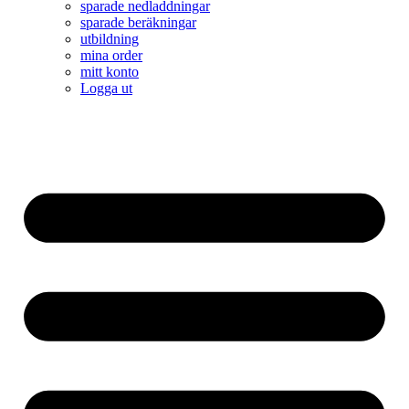
sparade nedladdningar
sparade beräkningar
utbildning
mina order
mitt konto
Logga ut