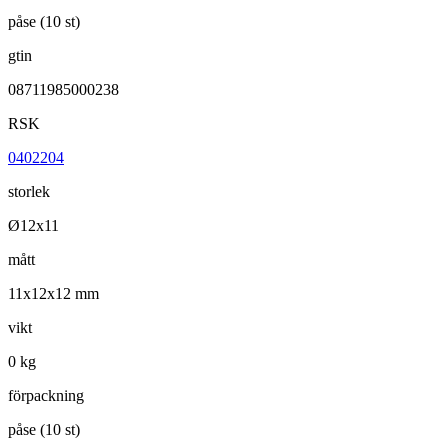
påse (10 st)
gtin
08711985000238
RSK
0402204
storlek
Ø12x11
mått
11x12x12 mm
vikt
0 kg
förpackning
påse (10 st)