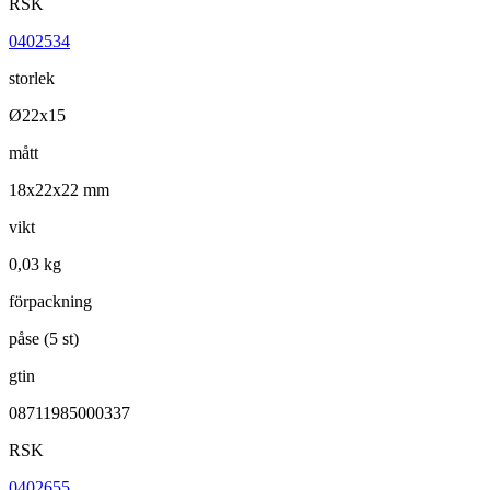
RSK
0402534
storlek
Ø22x15
mått
18x22x22 mm
vikt
0,03 kg
förpackning
påse (5 st)
gtin
08711985000337
RSK
0402655