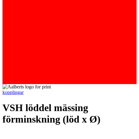
kopplingar
VSH löddel mässing
förminskning (löd x Ø)