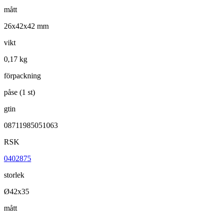
mått
26x42x42 mm
vikt
0,17 kg
förpackning
påse (1 st)
gtin
08711985051063
RSK
0402875
storlek
Ø42x35
mått