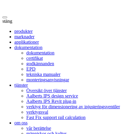
stäng
produkter
marknader
applikationer
dokumentation
dokumentation
certifikat
godkännanden
EPD
tekniska manualer
monteringsanvisningar
tjänster
Översikt över tjänster
Aalberts IPS design service
Aalberts IPS Revit plug-in
verktyg för dimensionering av injusteringsventiler
verktygsval
Fast Fix support rail calculation
om oss
vår berättelse
människor och kultur