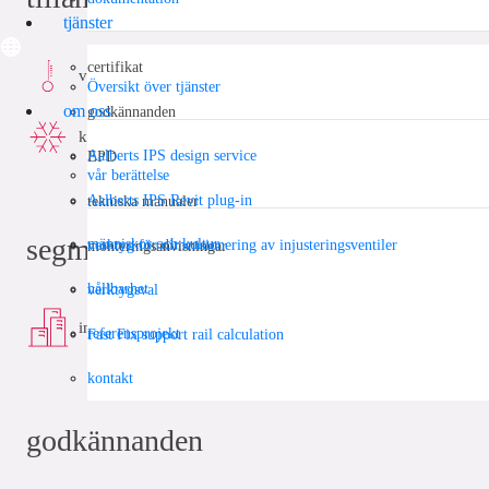
tjänster
certifikat
värme
Översikt över tjänster
om oss
godkännanden
kyla
Aalberts IPS design service
EPD
vår berättelse
Aalberts IPS Revit plug-in
tekniska manualer
segment
människor och kultur
verktyg för dimensionering av injusteringsventiler
monteringsanvisningar
hållbarhet
verktygsval
infra
referensprojekt
Fast Fix support rail calculation
kontakt
godkännanden