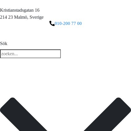
Kristianstadsgatan 16
214 23 Malmö, Sverige
010-200 77 00
3 downloads geselecteerd
Sök
ladda ner
e-post
spara