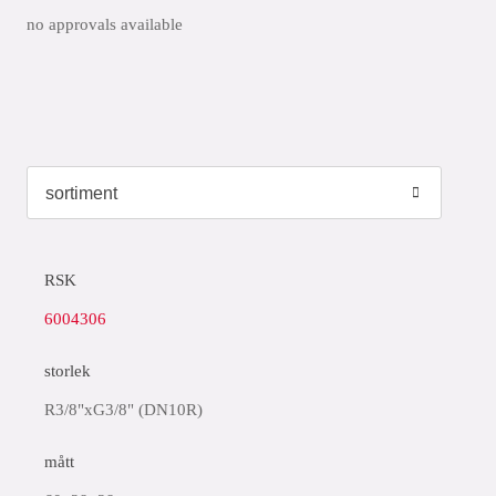
no approvals available
RSK
6004306
storlek
R3/8"xG3/8" (DN10R)
mått