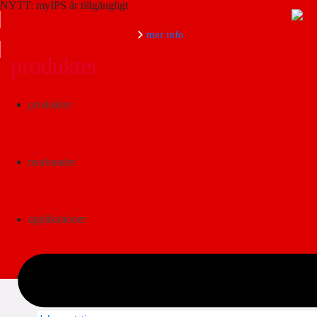
NYTT: myIPS är tillgängligt
mer info
produkter
Sök
produkter
marknader
applikationer
dokumentation