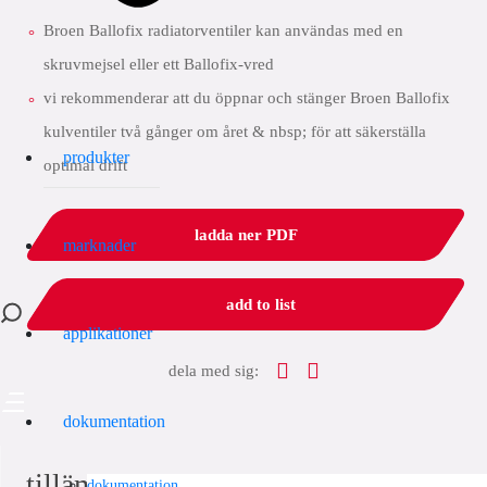
Broen Ballofix radiatorventiler kan användas med en
skruvmejsel eller ett Ballofix-vred
vi rekommenderar att du öppnar och stänger Broen Ballofix
kulventiler två gånger om året & nbsp; för att säkerställa
produkter
optimal drift
ladda ner PDF
marknader
add to list
applikationer
dela med sig:
dokumentation
tillämpningar
dokumentation