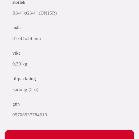
storlek
R3/4"xG3/4" (DN15R)
mått
81x44x44 mm
vikt
0,39 kg
förpackning
kartong (5 st)
gtin
05708537784619