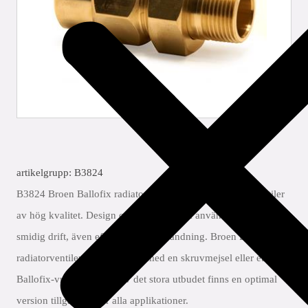
artikelgrupp: B3824
B3824 Broen Ballofix radiatorventiler är kompakta kulventiler
av hög kvalitet. Design och material som används garanterar
smidig drift, även efter flera års användning. Broen Ballofix
radiatorventiler kan användas med en skruvmejsel eller ett
Ballofix-vred. På grund av det stora utbudet finns en optimal
version tillgänglig för alla applikationer.