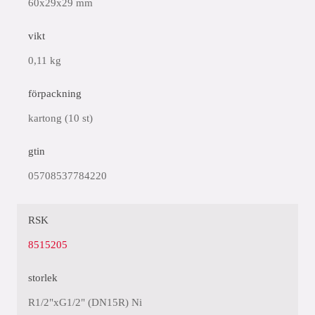
60x29x29 mm
vikt
0,11 kg
förpackning
kartong (10 st)
gtin
05708537784220
RSK
8515205
storlek
R1/2"xG1/2" (DN15R) Ni