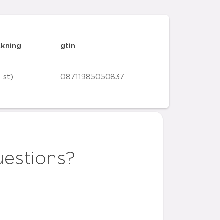
ckning
gtin
 st)
08711985050837
uestions?