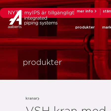
mer info
stä
NYTT: myIPS är tillgängligt
produkter
mar
produkter
kranar