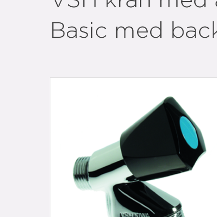
VSH kran med 
Basic med bac