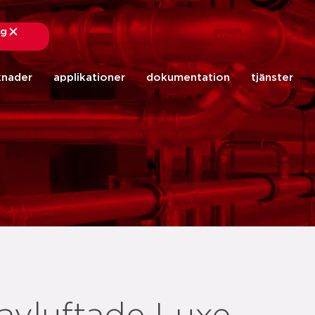
ng
stäng
knader
applikationer
dokumentation
tjänster