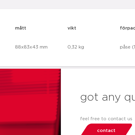
mått
vikt
förpa
88x83x43 mm
0,32 kg
påse (1
got any q
feel free to contact us
contact