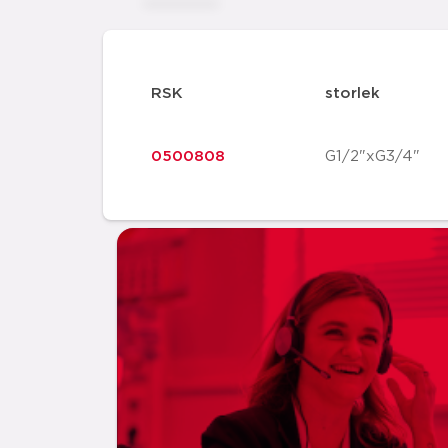
RSK
storlek
0500808
G1/2"xG3/4"