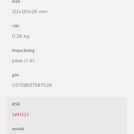
mått
122x120x26 mm
vikt
0,26 kg
förpackning
påse (1 st)
gtin
05708537597028
RSK
5493123
storlek