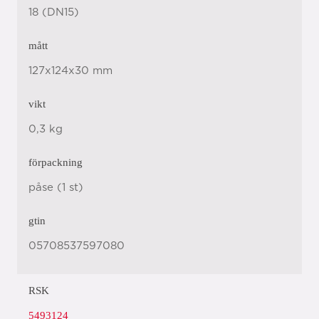
18 (DN15)
mått
127x124x30 mm
vikt
0,3 kg
förpackning
påse (1 st)
gtin
05708537597080
RSK
5493124