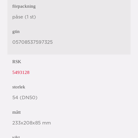
förpackning
påse (1 st)
gtin
05708537597325
RSK
5493128
storlek
54 (DN50)
mått
233x208x85 mm
vikt