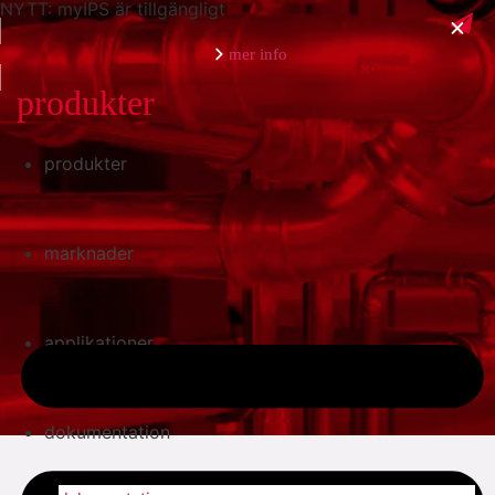
NYTT: myIPS är tillgängligt
mer info
produkter
produkter
stäng
marknader
applikationer
dokumentation