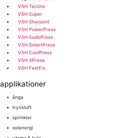
VSH Tectite
VSH Super
VSH Shurjoint
VSH PowerPress
VSH SudoPress
VSH SmartPress
VSH CoolPress
VSH XPress
VSH FastFix
applikationer
ånga
tryckluft
sprinkler
solenergi
värme & kyla