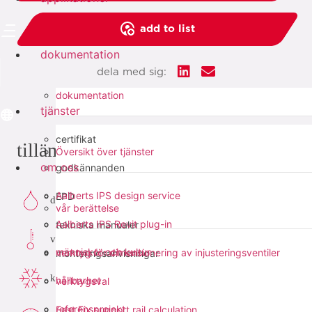
add to list
dokumentation
dela med sig:
dokumentation
tjänster
certifikat
tillämpningar
Översikt över tjänster
om oss
godkännanden
Aalberts IPS design service
EPD
dricksvatten
vår berättelse
Aalberts IPS Revit plug-in
tekniska manualer
värme
människor och kultur
verktyg för dimensionering av injusteringsventiler
monteringsanvisningar
kyla
hållbarhet
verktygsval
referensprojekt
Fast Fix support rail calculation