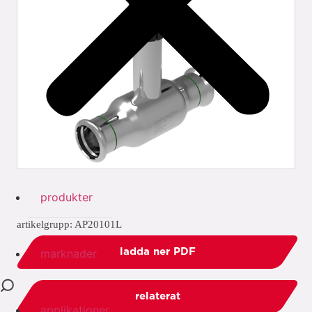
produkter
artikelgrupp: AP20101L
marknader
ladda ner PDF
relaterat
applikationer