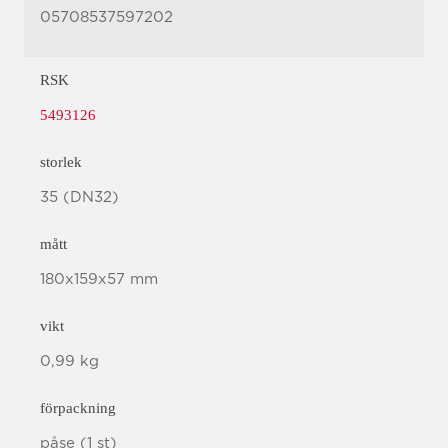
05708537597202
RSK
5493126
storlek
35 (DN32)
mått
180x159x57 mm
vikt
0,99 kg
förpackning
påse (1 st)