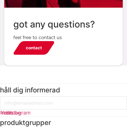
got any questions?
feel free to contact us
contact
håll dig informerad
Email
nkedin
Youtube
Instagram
produktgrupper