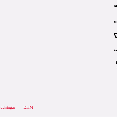
addningar
ETIM