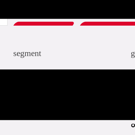
unik lasermarkerad ventilidentifiering
finns även med L-greb eller gear-greb
ladda ner PDF
add to list
segment
g
industri
infra