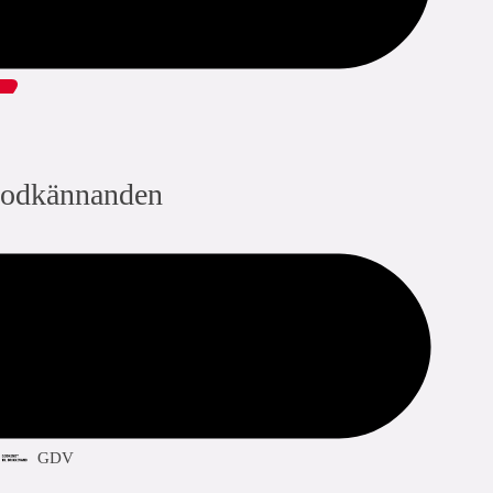
dela med sig:
odkännanden
ACS
KIWA
DVGW Wasser
GDV