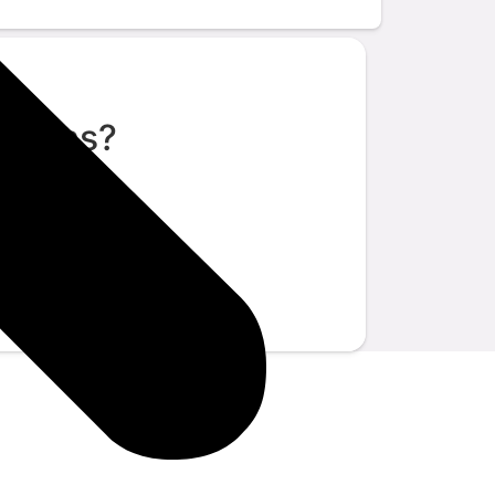
stions?