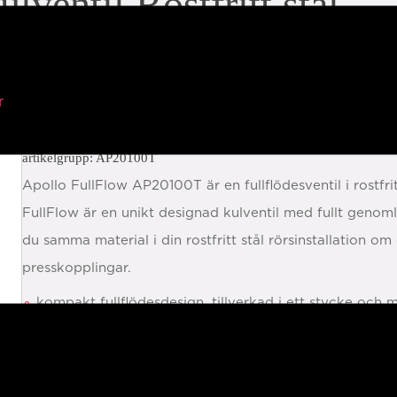
lventil Rostfritt stål
ss)
r
artikelgrupp: AP20100T
Apollo FullFlow AP20100T är en fullflödesventil i rostfr
FullFlow är en unikt designad kulventil med fullt geno
du samma material i din rostfritt stål rörsinstallation 
presskopplingar.
kompakt fullflödesdesign, tillverkad i ett stycke och m
utbytbara clips i handtaget för att särskilja på tex vä
VSH XPress connection technology
LBP-funktion (Leak Before Pressed)