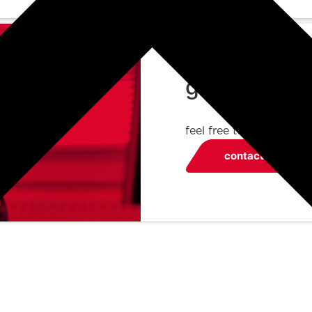
got any que
feel free to contact us
contact