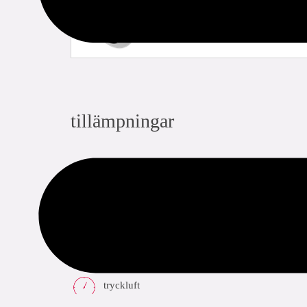
tillämpningar
dricksvatten
värme
kyla
tryckluft