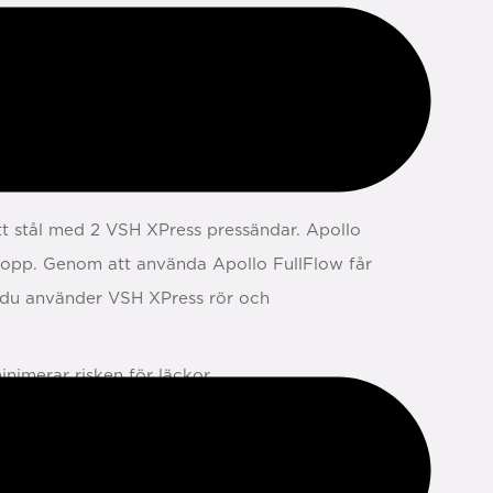
itt stål med 2 VSH XPress pressändar. Apollo
mlopp. Genom att använda Apollo FullFlow får
om du använder VSH XPress rör och
inimerar risken för läckor
rme och kyla