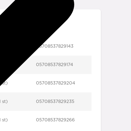
ning
gtin
 st)
05708537829143
 st)
05708537829174
 st)
05708537829204
 st)
05708537829235
 st)
05708537829266