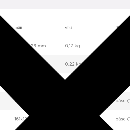
mått
vikt
förpack
94x77x26 mm
0,17 kg
påse (1
103x81x30 mm
0,22 kg
påse (1
121x88x38 mm
0,22 kg
påse (1
135x110x45 mm
0,56 kg
påse (1
161x122x57 mm
0,86 kg
påse (1