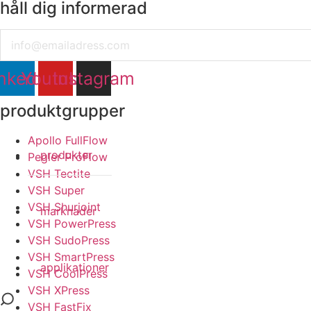
håll dig informerad
Email
nkedin
Youtube
Instagram
produktgrupper
Apollo FullFlow
produkter
Pegler ProFlow
VSH Tectite
VSH Super
VSH Shurjoint
marknader
VSH PowerPress
VSH SudoPress
VSH SmartPress
applikationer
VSH CoolPress
VSH XPress
VSH FastFix