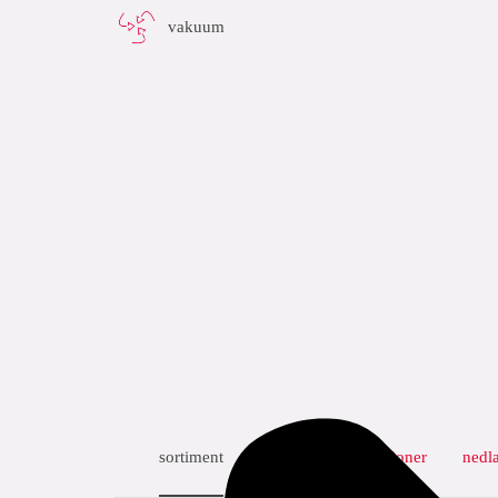
vakuum
sortiment
mått
specifikationer
nedl