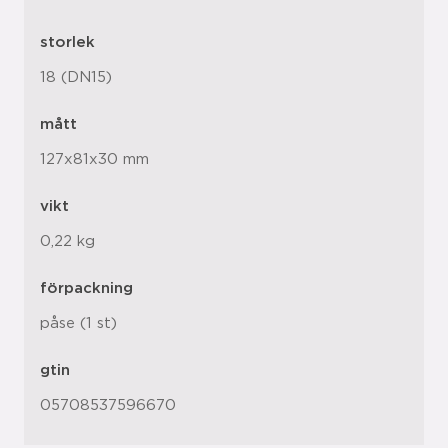
storlek
18 (DN15)
mått
127x81x30 mm
vikt
0,22 kg
förpackning
påse (1 st)
gtin
05708537596670