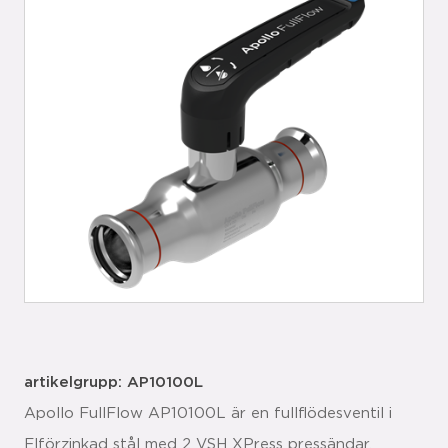
artikelgrupp: AP10100L
Apollo FullFlow AP10100L är en fullflödesventil i
Elförzinkad stål med 2 VSH XPress pressändar.