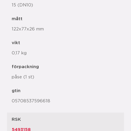
15 (DN10)
mått
122x77x26 mm
vikt
0,17 kg
förpackning
påse (1 st)
gtin
05708537596618
RSK
5493158