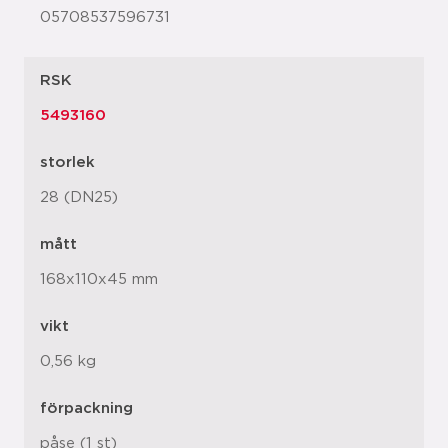
05708537596731
RSK
5493160
storlek
28 (DN25)
mått
168x110x45 mm
vikt
0,56 kg
förpackning
påse (1 st)