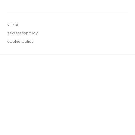
villkor
sekretesspolicy
cookie policy
3 downloads geselecteerd
spara