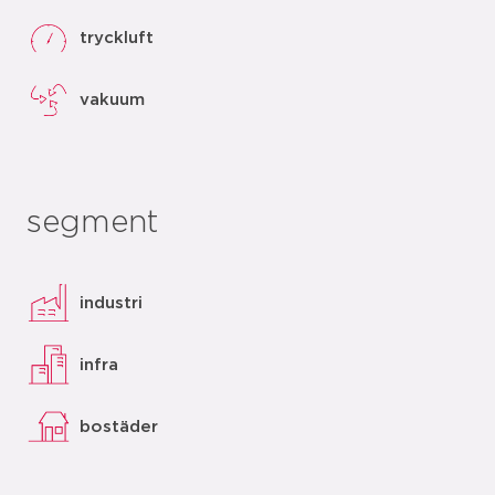
tryckluft
vakuum
segment
industri
infra
bostäder