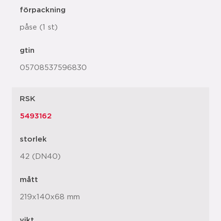
förpackning
påse (1 st)
gtin
05708537596830
RSK
5493162
storlek
42 (DN40)
mått
219x140x68 mm
vikt