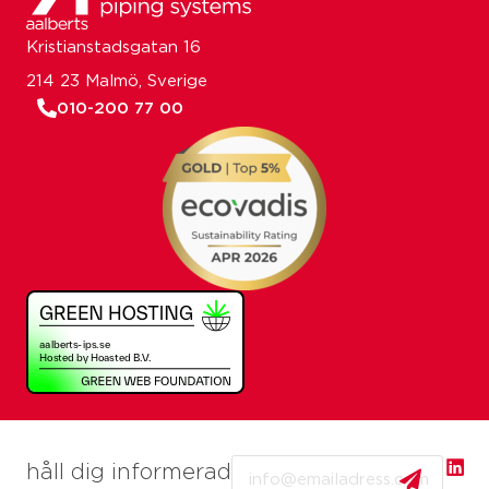
Kristianstadsgatan 16
214 23 Malmö, Sverige
010-200 77 00
Email
håll dig informerad