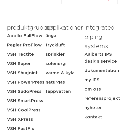
produktgrupper
applikationer
integrated
Apollo FullFlow
ånga
piping
Pegler ProFlow
tryckluft
systems
VSH Tectite
sprinkler
Aalberts IPS
design service
VSH Super
solenergi
dokumentation
VSH Shurjoint
värme & kyla
my IPS
VSH PowerPress
naturgas
om oss
VSH SudoPress
tappvatten
referensprojekt
VSH SmartPress
nyheter
VSH CoolPress
kontakt
VSH XPress
VSH FastFix