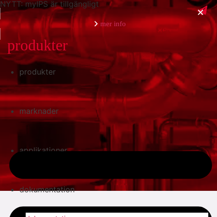
NYTT: myIPS är tillgängligt
mer info
produkter
produkter
stäng
marknader
applikationer
dokumentation