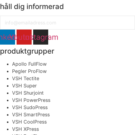
håll dig informerad
Email
nkedin
Youtube
Instagram
produktgrupper
Apollo FullFlow
Pegler ProFlow
VSH Tectite
VSH Super
VSH Shurjoint
VSH PowerPress
VSH SudoPress
VSH SmartPress
VSH CoolPress
VSH XPress