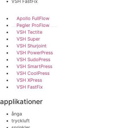
VSH FastFix
Apollo FullFlow
Pegler ProFlow
VSH Tectite
VSH Super
VSH Shurjoint
VSH PowerPress
VSH SudoPress
VSH SmartPress
VSH CoolPress
VSH XPress
VSH FastFix
applikationer
ånga
tryckluft
sprinkler