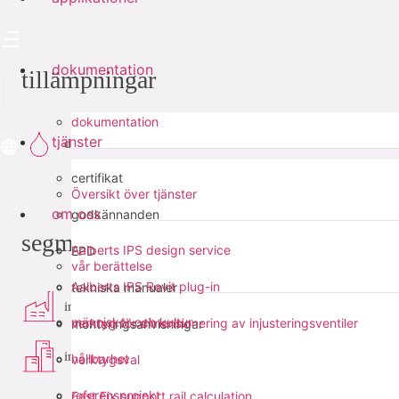
dokumentation
tillämpningar
dokumentation
tjänster
dricksvatten
certifikat
Översikt över tjänster
om oss
godkännanden
segment
Aalberts IPS design service
EPD
vår berättelse
Aalberts IPS Revit plug-in
tekniska manualer
industri
människor och kultur
verktyg för dimensionering av injusteringsventiler
monteringsanvisningar
infra
hållbarhet
verktygsval
referensprojekt
Fast Fix support rail calculation