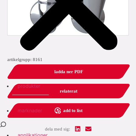
artikelgrupp: 8161
ladda ner PDF
produkter
relaterat
marknader
add to list
dela med sig:
applikationer