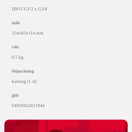
DN15 G1/2 x G3/4
mått
154x85x114 mm
vikt
0,5 kg
förpackning
kartong (1 st)
gtin
04018422021844