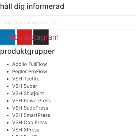
håll dig informerad
Email
nkedin
Youtube
Instagram
produktgrupper
Apollo FullFlow
Pegler ProFlow
VSH Tectite
VSH Super
VSH Shurjoint
VSH PowerPress
VSH SudoPress
VSH SmartPress
VSH CoolPress
VSH XPress