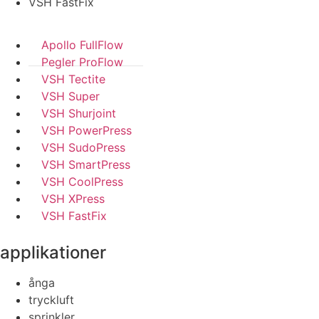
VSH FastFix
Apollo FullFlow
Pegler ProFlow
VSH Tectite
VSH Super
VSH Shurjoint
VSH PowerPress
VSH SudoPress
VSH SmartPress
VSH CoolPress
VSH XPress
VSH FastFix
applikationer
ånga
tryckluft
sprinkler