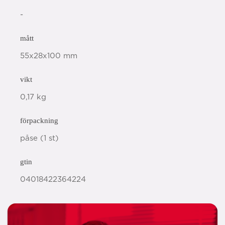
-
mått
55x28x100 mm
vikt
0,17 kg
förpackning
påse (1 st)
gtin
04018422364224