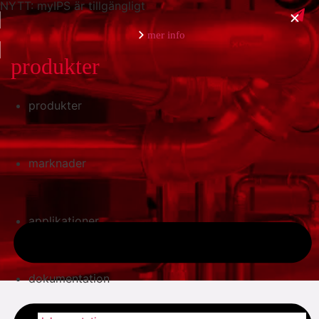
NYTT: myIPS är tillgängligt
mer info
produkter
produkter
stäng
marknader
applikationer
dokumentation