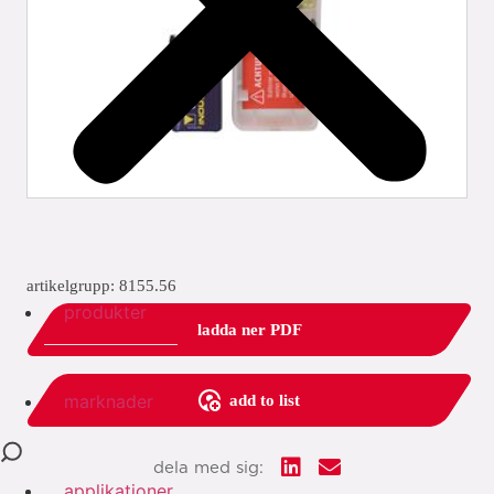
artikelgrupp: 8155.56
produkter
ladda ner PDF
marknader
add to list
dela med sig:
applikationer