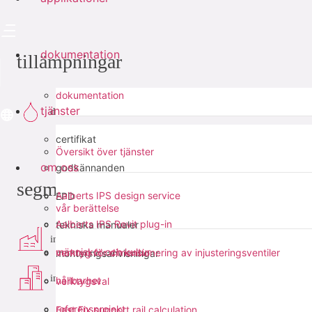
dokumentation
tillämpningar
dokumentation
tjänster
dricksvatten
certifikat
Översikt över tjänster
om oss
godkännanden
segment
Aalberts IPS design service
EPD
vår berättelse
Aalberts IPS Revit plug-in
tekniska manualer
industri
människor och kultur
verktyg för dimensionering av injusteringsventiler
monteringsanvisningar
infra
hållbarhet
verktygsval
referensprojekt
Fast Fix support rail calculation