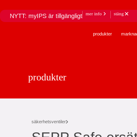
mer info
stäng
NYTT: myIPS är tillgängligt
produkter
markna
produkter
säkerhetsventiler