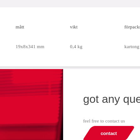
mått
vikt
förpack
19x8x341 mm
0,4 kg
kartong 
got any qu
feel free to contact us
contact