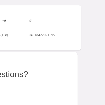
ning
gtin
(1 st)
04018422021295
estions?