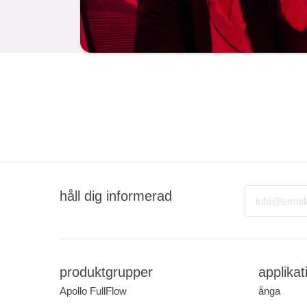
Email
håll dig informerad
produktgrupper
applikat
Apollo FullFlow
ånga