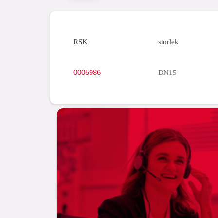
RSK
storlek
0005986
DN15