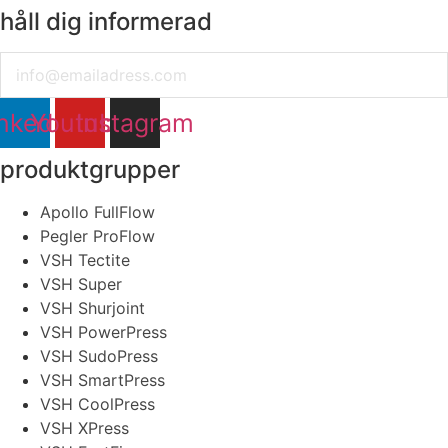
håll dig informerad
Email
nkedin
Youtube
Instagram
produktgrupper
Apollo FullFlow
Pegler ProFlow
VSH Tectite
VSH Super
VSH Shurjoint
VSH PowerPress
VSH SudoPress
VSH SmartPress
VSH CoolPress
VSH XPress