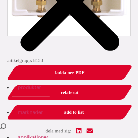
artikelgrupp: 8153
ladda ner PDF
produkter
relaterat
marknader
add to list
dela med sig:
applikationer