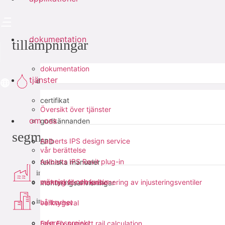
dokumentation
tillämpningar
dokumentation
tjänster
dricksvatten
certifikat
Översikt över tjänster
om oss
godkännanden
segment
Aalberts IPS design service
EPD
vår berättelse
Aalberts IPS Revit plug-in
tekniska manualer
industri
människor och kultur
verktyg för dimensionering av injusteringsventiler
monteringsanvisningar
infra
hållbarhet
verktygsval
referensprojekt
Fast Fix support rail calculation