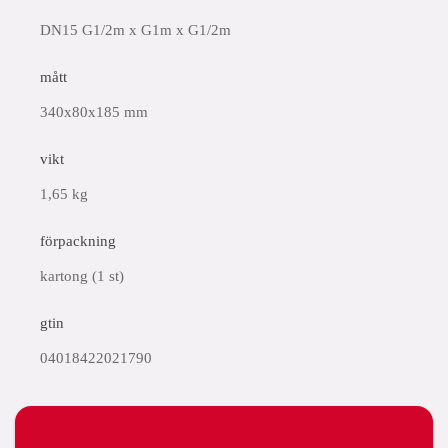
DN15 G1/2m x G1m x G1/2m
mått
340x80x185 mm
vikt
1,65 kg
förpackning
kartong (1 st)
gtin
04018422021790