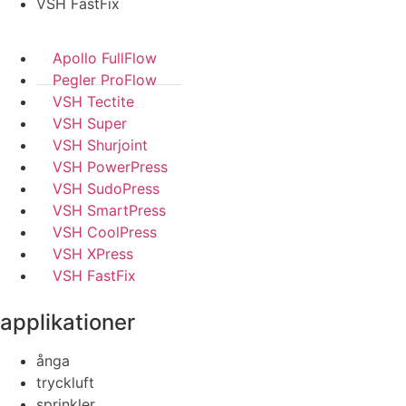
VSH FastFix
Apollo FullFlow
Pegler ProFlow
VSH Tectite
VSH Super
VSH Shurjoint
VSH PowerPress
VSH SudoPress
VSH SmartPress
VSH CoolPress
VSH XPress
VSH FastFix
applikationer
ånga
tryckluft
sprinkler