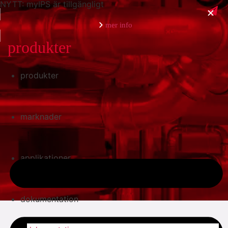
NYTT: myIPS är tillgängligt
mer info
produkter
produkter
stäng
marknader
applikationer
dokumentation