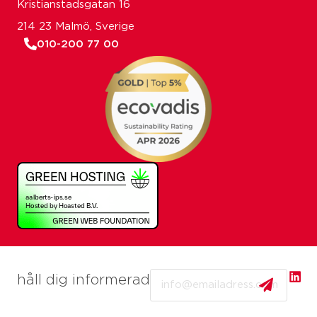
Kristianstadsgatan 16
214 23 Malmö, Sverige
010-200 77 00
Email
håll dig informerad