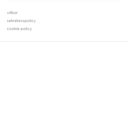
villkor
sekretesspolicy
cookie policy
3 downloads geselecteerd
spara