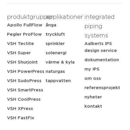
produktgrupper
applikationer
integrated
Apollo FullFlow
ånga
piping
Pegler ProFlow
tryckluft
systems
VSH Tectite
sprinkler
Aalberts IPS
design service
VSH Super
solenergi
dokumentation
VSH Shurjoint
värme & kyla
my IPS
VSH PowerPress
naturgas
om oss
VSH SudoPress
tappvatten
referensprojekt
VSH SmartPress
nyheter
VSH CoolPress
kontakt
VSH XPress
VSH FastFix