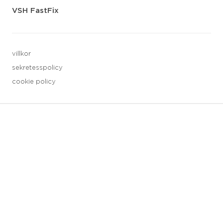
VSH FastFix
villkor
sekretesspolicy
cookie policy
3 downloads geselecteerd
spara