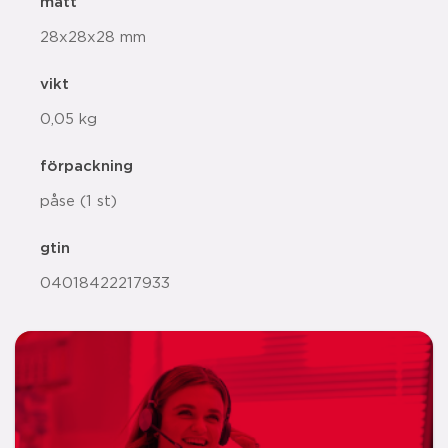
mått
28x28x28 mm
vikt
0,05 kg
förpackning
påse (1 st)
gtin
04018422217933