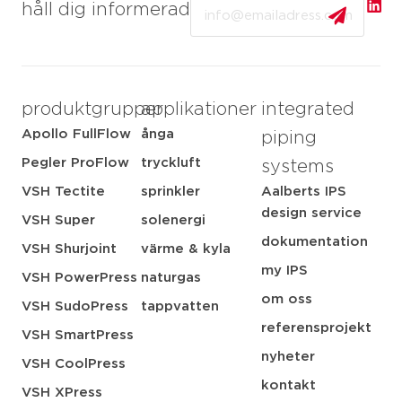
Email
håll dig informerad
produktgrupper
applikationer
integrated
Apollo FullFlow
ånga
piping
Pegler ProFlow
tryckluft
systems
VSH Tectite
sprinkler
Aalberts IPS
design service
VSH Super
solenergi
dokumentation
VSH Shurjoint
värme & kyla
my IPS
VSH PowerPress
naturgas
om oss
VSH SudoPress
tappvatten
referensprojekt
VSH SmartPress
nyheter
VSH CoolPress
kontakt
VSH XPress