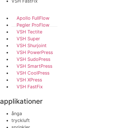
VSH FastFix
Apollo FullFlow
Pegler ProFlow
VSH Tectite
VSH Super
VSH Shurjoint
VSH PowerPress
VSH SudoPress
VSH SmartPress
VSH CoolPress
VSH XPress
VSH FastFix
applikationer
ånga
tryckluft
sprinkler