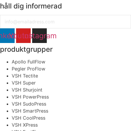
håll dig informerad
Email
nkedin
Youtube
Instagram
produktgrupper
Apollo FullFlow
Pegler ProFlow
VSH Tectite
VSH Super
VSH Shurjoint
VSH PowerPress
VSH SudoPress
VSH SmartPress
VSH CoolPress
VSH XPress