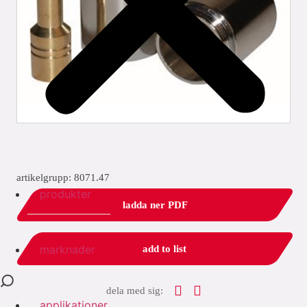
artikelgrupp: 8071.47
produkter
ladda ner PDF
marknader
add to list
dela med sig:
applikationer