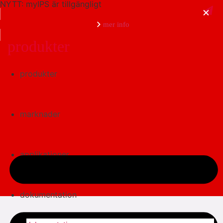
NYTT: myIPS är tillgängligt
mer info
produkter
produkter
stäng
marknader
applikationer
dokumentation