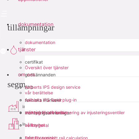
dokumentation
tillämpningar
dokumentation
tjänster
dricksvatten
certifikat
Översikt över tjänster
om oss
godkännanden
segment
Aalberts IPS design service
EPD
vår berättelse
Aalberts IPS Revit plug-in
tekniska manualer
industri
människor och kultur
verktyg för dimensionering av injusteringsventiler
monteringsanvisningar
infra
hållbarhet
verktygsval
referensprojekt
Fast Fix support rail calculation