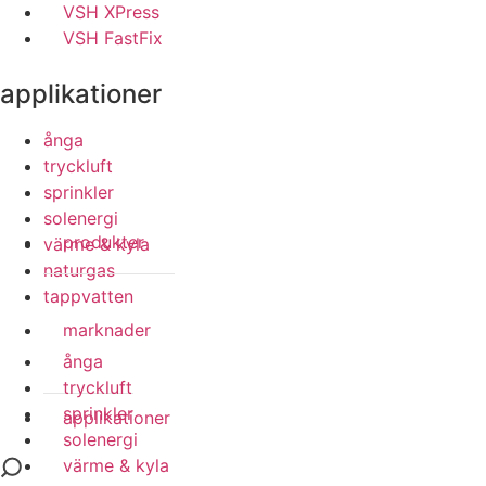
VSH XPress
VSH FastFix
applikationer
ånga
tryckluft
sprinkler
solenergi
produkter
värme & kyla
naturgas
tappvatten
marknader
ånga
tryckluft
sprinkler
applikationer
solenergi
värme & kyla