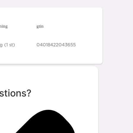
ning
gtin
g (1 st)
04018422043655
stions?