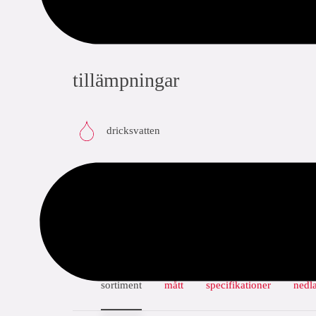
tillämpningar
dricksvatten
sortiment
mått
specifikationer
nedl