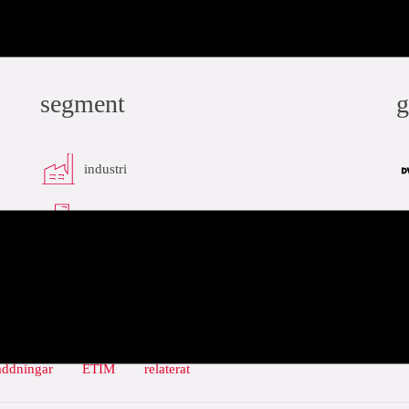
segment
g
industri
infra
addningar
ETIM
relaterat