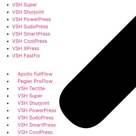
VSH Super
VSH Shurjoint
VSH PowerPress
VSH SudoPress
VSH SmartPress
VSH CoolPress
VSH XPress
VSH FastFix
Apollo FullFlow
Pegler ProFlow
VSH Tectite
VSH Super
VSH Shurjoint
VSH PowerPress
VSH SudoPress
VSH SmartPress
VSH CoolPress