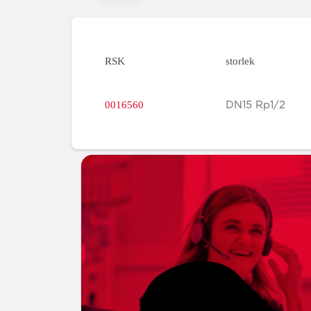
RSK
storlek
0016560
DN15 Rp1/2