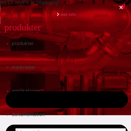
NYTT: myIPS är tillgängligt
mer info
produkter
produkter
stäng
marknader
applikationer
dokumentation