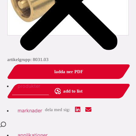
artikelgrupp: 8031.03
ladda ner PDF
produkter
add to list
dela med sig:
marknader
applikationer