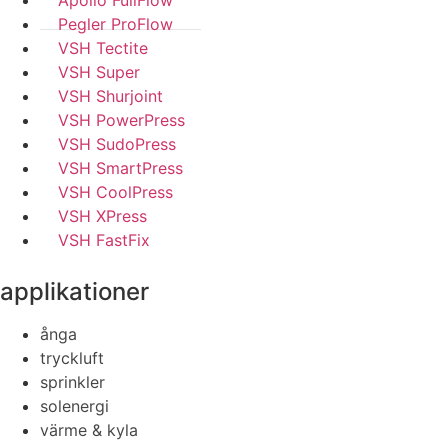
Apollo FullFlow
Pegler ProFlow
VSH Tectite
VSH Super
VSH Shurjoint
VSH PowerPress
VSH SudoPress
VSH SmartPress
VSH CoolPress
VSH XPress
VSH FastFix
applikationer
ånga
tryckluft
sprinkler
solenergi
värme & kyla