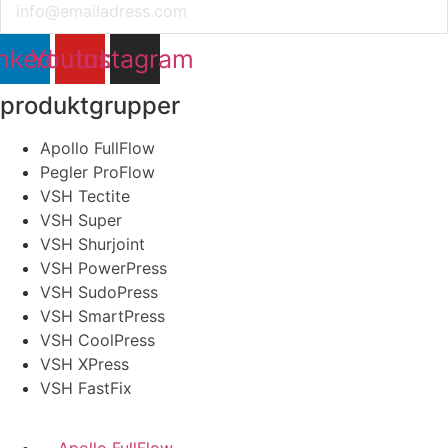
nkedin
Youtube
Instagram
produktgrupper
Apollo FullFlow
Pegler ProFlow
VSH Tectite
VSH Super
VSH Shurjoint
VSH PowerPress
VSH SudoPress
VSH SmartPress
VSH CoolPress
VSH XPress
VSH FastFix