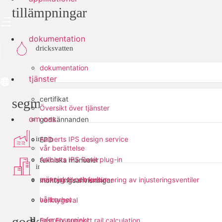
tillämpningar
dokumentation
dricksvatten
dokumentation
tjänster
certifikat
segment
Översikt över tjänster
om oss
godkännanden
industri
Aalberts IPS design service
EPD
vår berättelse
Aalberts IPS Revit plug-in
tekniska manualer
infra
människor och kultur
verktyg för dimensionering av injusteringsventiler
monteringsanvisningar
hållbarhet
verktygsval
godkännanden
referensprojekt
Fast Fix support rail calculation