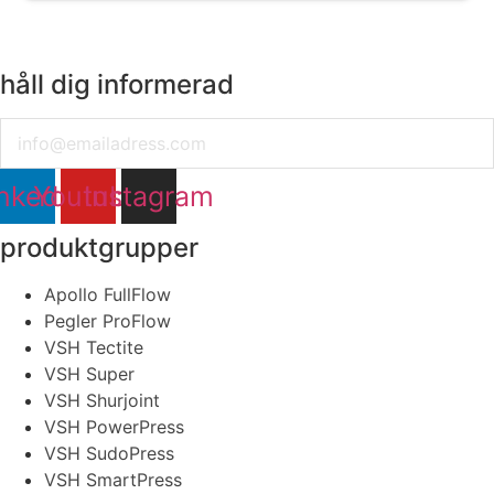
håll dig informerad
Email
nkedin
Youtube
Instagram
produktgrupper
Apollo FullFlow
Pegler ProFlow
VSH Tectite
VSH Super
VSH Shurjoint
VSH PowerPress
VSH SudoPress
VSH SmartPress