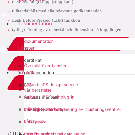
med invändigt stopp (stoppkant)
tillhandahålls med alla relevanta godkännanden
Leak Before Pressed (LBP) funktion
dokumentation
tydlig märkning av material och dimension på kopplingen
dokumentation
ladda ner PDF
tjänster
certifikat
relaterat
Översikt över tjänster
om oss
godkännanden
add to list
Aalberts IPS design service
EPD
vår berättelse
Aalberts IPS Revit plug-in
tekniska manualer
dela med sig:
människor och kultur
verktyg för dimensionering av injusteringsventiler
monteringsanvisningar
hållbarhet
verktygsval
tillämpningar
referensprojekt
Fast Fix support rail calculation