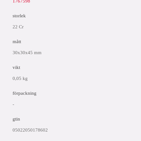
1767598
storlek
22 Cr
mått
30x30x45 mm
vikt
0,05 kg
förpackning
-
gtin
05022050178602