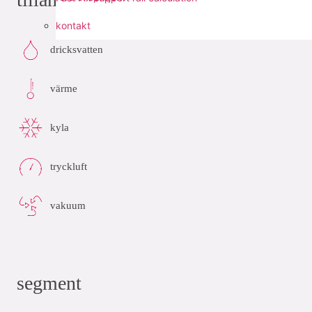
kontakt
dricksvatten
värme
kyla
tryckluft
vakuum
segment