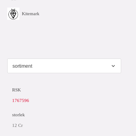
Kitemark
RSK
1767596
storlek
12 Cr