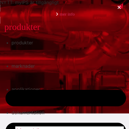
NYTT: myIPS är tillgängligt
mer info
produkter
produkter
stäng
marknader
applikationer
dokumentation