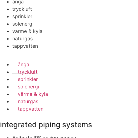
ånga
tryckluft
sprinkler
solenergi
värme & kyla
naturgas
tappvatten
ånga
tryckluft
sprinkler
solenergi
värme & kyla
naturgas
tappvatten
integrated piping systems
Aalberts IPS design service