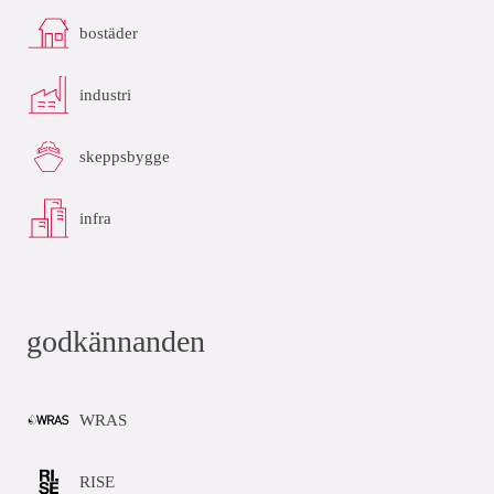
bostäder
industri
skeppsbygge
infra
godkännanden
WRAS
RISE