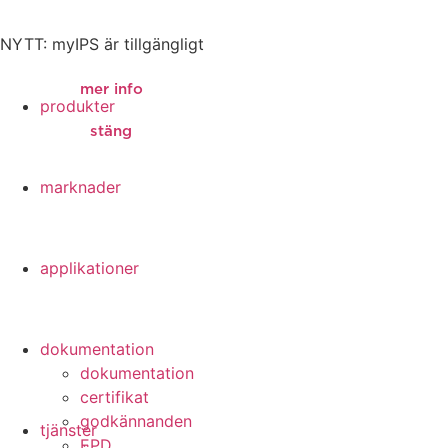
NYTT: myIPS är tillgängligt
mer info
produkter
stäng
stäng
marknader
applikationer
dokumentation
dokumentation
certifikat
godkännanden
tjänster
EPD