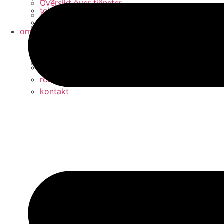
Översikt över tjänster
tekniska manualer
Aalberts IPS design service
monteringsanvisningar
Aalberts IPS Revit plug-in
om oss
verktyg för dimensionering av injusteringsventile
vår berättelse
verktygsval
människor och kultur
Fast Fix support rail calculation
hållbarhet
referensprojekt
kontakt