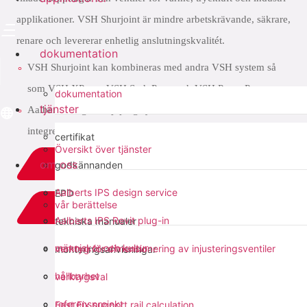
applikationer. VSH Shurjoint är mindre arbetskrävande, säkrare,
renare och levererar enhetlig anslutningskvalitét.
dokumentation
VSH Shurjoint kan kombineras med andra VSH system så
som VSH XPress, VSH SudoPress och VSH PowerPress
dokumentation
tjänster
Aalberts integrated piping systems sortiment omfattar fullt
integrerade rörsystem från 6mm till 104”
certifikat
Översikt över tjänster
om oss
ladda ner PDF
godkännanden
Aalberts IPS design service
EPD
vår berättelse
add to list
Aalberts IPS Revit plug-in
tekniska manualer
människor och kultur
verktyg för dimensionering av injusteringsventiler
monteringsanvisningar
dela med sig:
hållbarhet
verktygsval
referensprojekt
Fast Fix support rail calculation