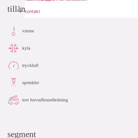
tillämpningar
kontakt
värme
kyla
tryckluft
sprinkler
torr huvudbrandledning
segment