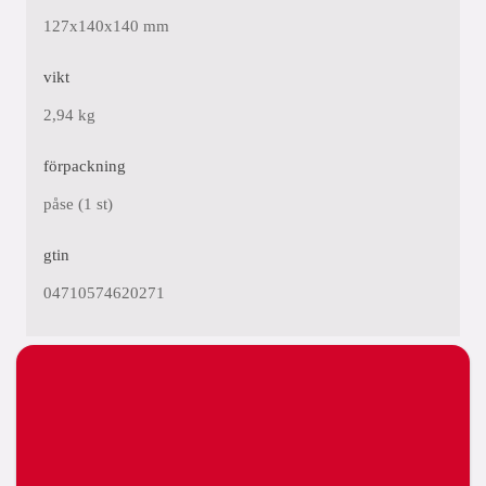
127x140x140 mm
vikt
2,94 kg
förpackning
påse (1 st)
gtin
04710574620271