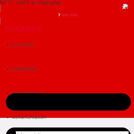
NYTT: myIPS är tillgängligt
mer info
produkter
produkter
stäng
marknader
applikationer
dokumentation