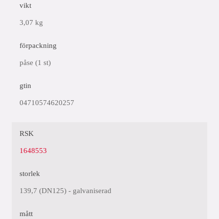
vikt
3,07 kg
förpackning
påse (1 st)
gtin
04710574620257
RSK
1648553
storlek
139,7 (DN125) - galvaniserad
mått