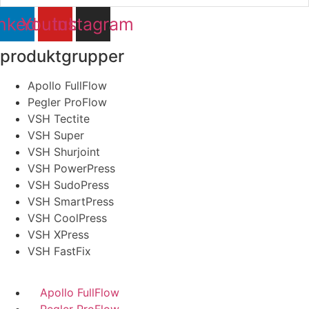
nkedin
Youtube
Instagram
produktgrupper
Apollo FullFlow
Pegler ProFlow
VSH Tectite
VSH Super
VSH Shurjoint
VSH PowerPress
VSH SudoPress
VSH SmartPress
VSH CoolPress
VSH XPress
VSH FastFix
Apollo FullFlow