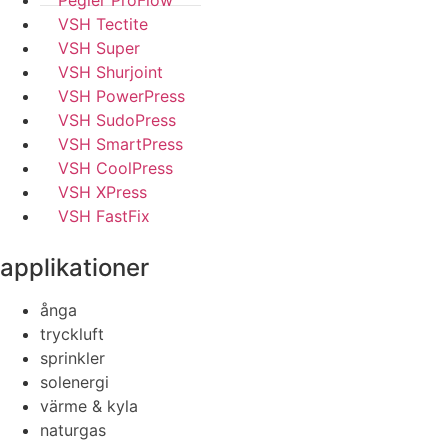
Pegler ProFlow
VSH Tectite
VSH Super
VSH Shurjoint
VSH PowerPress
VSH SudoPress
VSH SmartPress
VSH CoolPress
VSH XPress
VSH FastFix
applikationer
ånga
tryckluft
sprinkler
solenergi
värme & kyla
naturgas