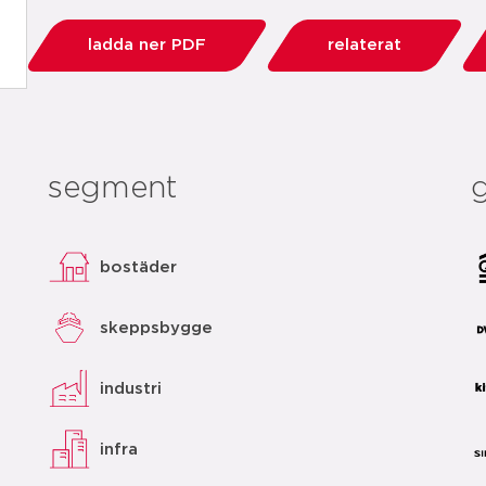
ladda ner PDF
relaterat
segment
bostäder
skeppsbygge
industri
infra