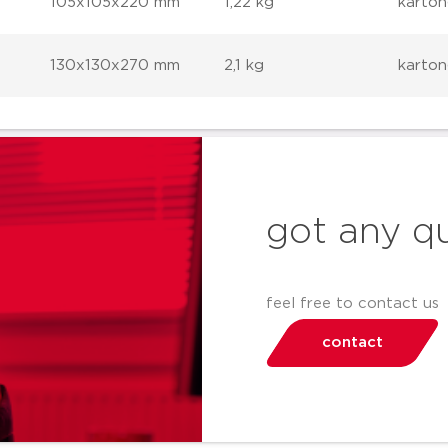
105x105x220 mm
1,22 kg
karton
130x130x270 mm
2,1 kg
karton
got any q
feel free to contact us
contact