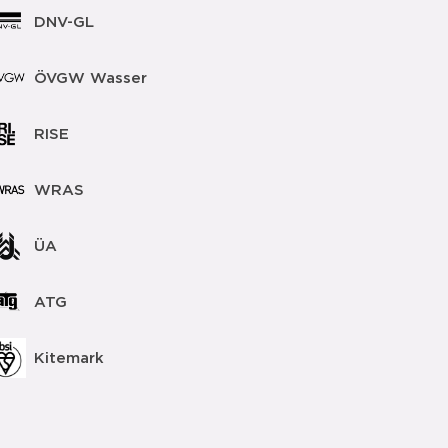
DNV-GL
ÖVGW Wasser
RISE
WRAS
ÜA
ATG
Kitemark