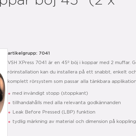
par böj 45° (2 x
artikelgrupp: 7041
VSH XPress 7041 är en 45º böj i koppar med 2 muffar. 
rörinstallation kan du installera på ett snabbt, enkelt oc
komplett rörsystem som passar alla tänkbara applikation
med invändigt stopp (stoppkant)
tillhandahålls med alla relevanta godkännanden
Leak Before Pressed (LBP) funktion
tydlig märkning av material och dimension på kopplin