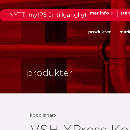
mer info
stä
NYTT: myIPS är tillgängligt
produkter
mar
produkter
kopplingar