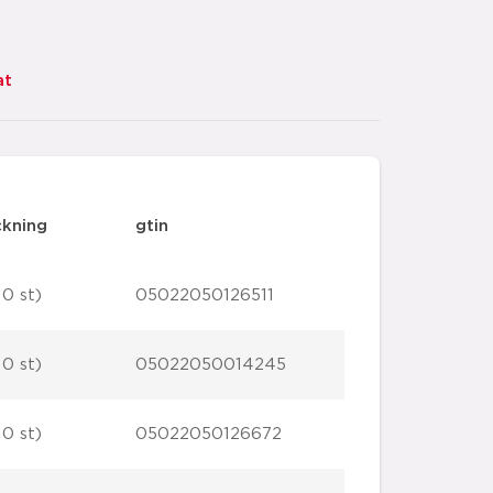
at
ckning
gtin
10 st)
05022050126511
10 st)
05022050014245
10 st)
05022050126672