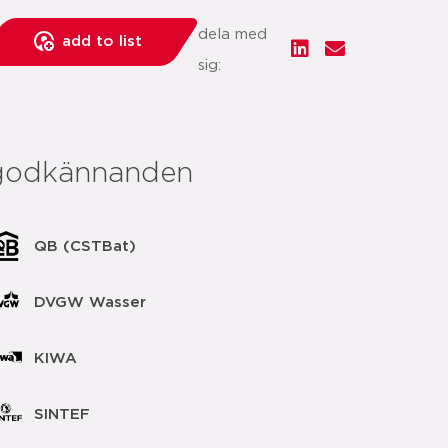
dela med
add to list
sig:
godkännanden
QB (CSTBat)
DVGW Wasser
KIWA
SINTEF