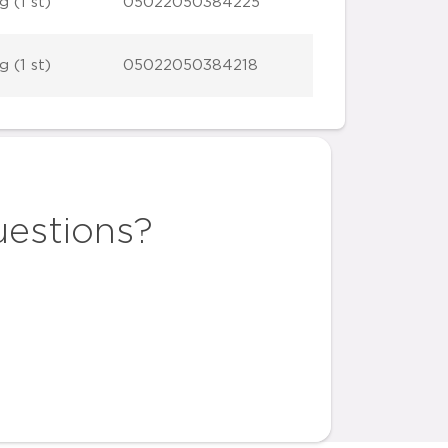
g (1 st)
05022050384225
g (1 st)
05022050384218
uestions?