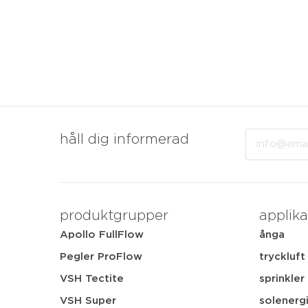
Email
håll dig informerad
produktgrupper
applika
Apollo FullFlow
ånga
Pegler ProFlow
tryckluft
VSH Tectite
sprinkler
VSH Super
solenerg