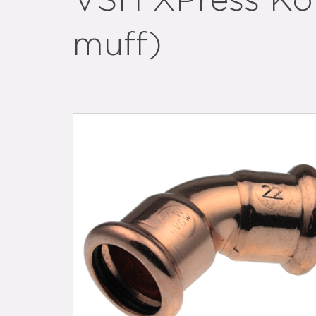
VSH XPress Kop
muff)