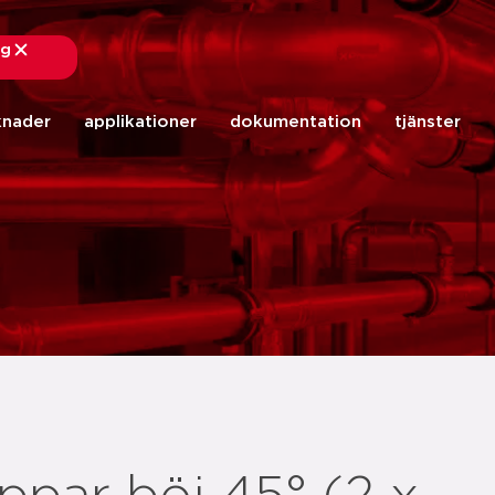
ng
stäng
knader
applikationer
dokumentation
tjänster