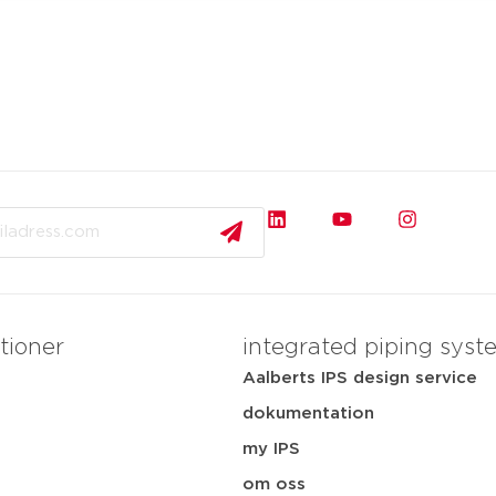
tioner
integrated piping syst
Aalberts IPS design service
dokumentation
my IPS
i
om oss