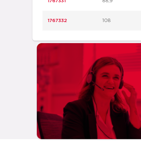
1767331
88,9
1767332
108