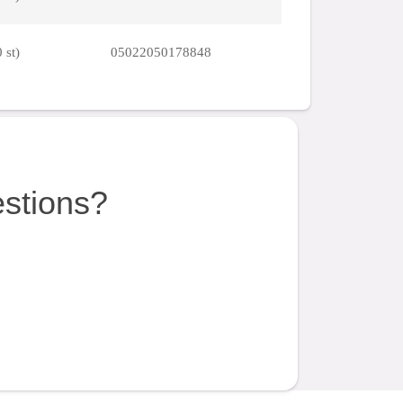
 st)
05022050178848
estions?