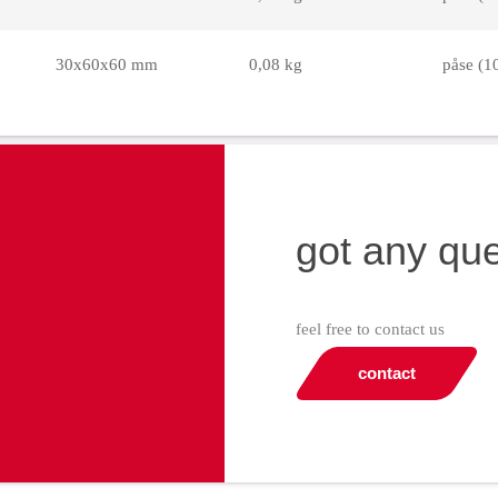
30x60x60 mm
0,08 kg
påse (10
got any qu
feel free to contact us
contact