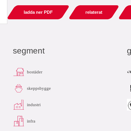
ladda ner PDF
relaterat
segment
bostäder
skeppsbygge
industri
infra