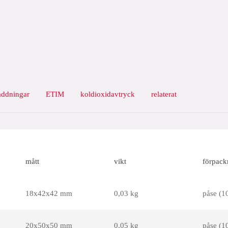
addningar
ETIM
koldioxidavtryck
relaterat
mått
vikt
förpack
18x42x42 mm
0,03 kg
påse (10
20x50x50 mm
0,05 kg
påse (10