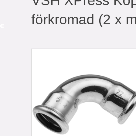
VSH XPress Kop
förkromad (2 x m