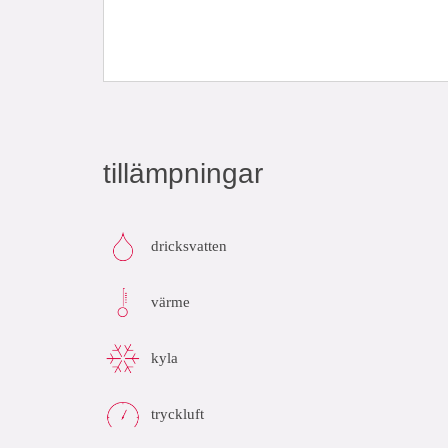
tillämpningar
dricksvatten
värme
kyla
tryckluft