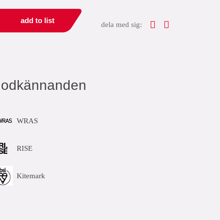
add to list
dela med sig:
godkännanden
WRAS
RISE
Kitemark