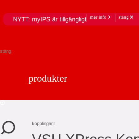
mer info
stäng
NYTT: myIPS är tillgängligt
stäng
produkter
kopplingar