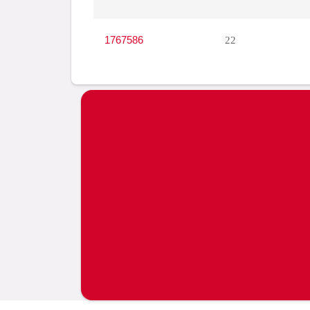
1767586
22