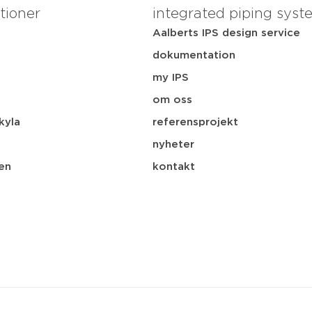
tioner
integrated piping syst
Aalberts IPS design service
dokumentation
my IPS
i
om oss
kyla
referensprojekt
nyheter
en
kontakt