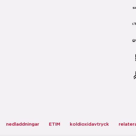
nedladdningar
ETIM
koldioxidavtryck
relater