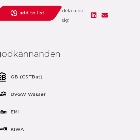
dela med
add to list
sig:
godkännanden
QB (CSTBat)
DVGW Wasser
EMI
KIWA