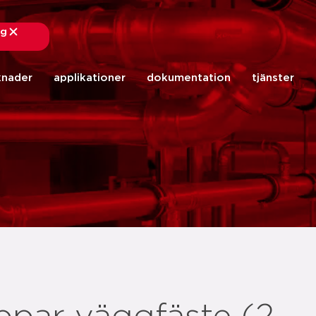
ng
stäng
knader
applikationer
dokumentation
tjänster