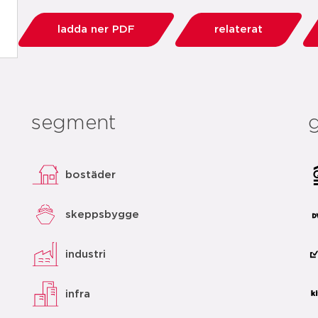
ladda ner PDF
relaterat
segment
bostäder
skeppsbygge
industri
infra