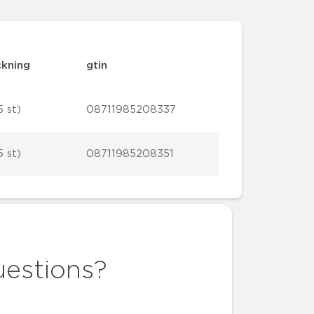
ckning
gtin
5 st)
08711985208337
5 st)
08711985208351
uestions?