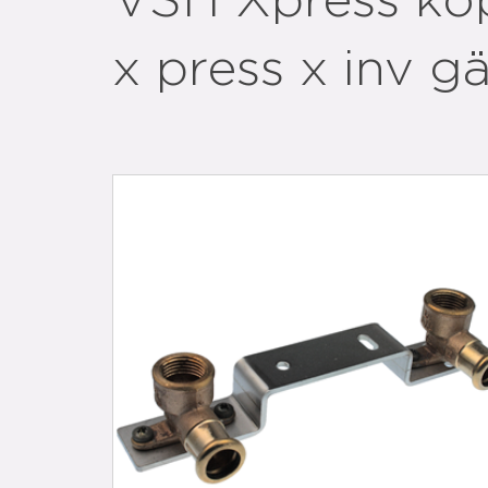
VSH Xpress kop
x press x inv g