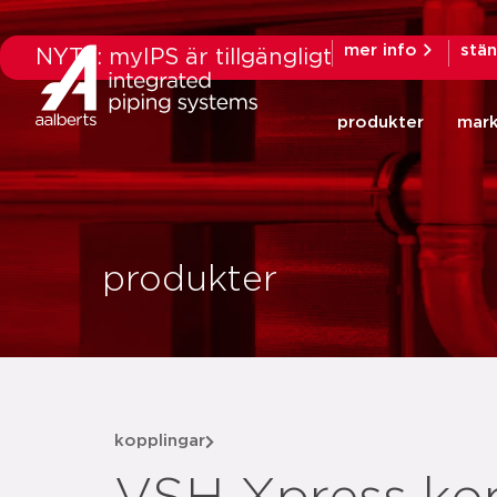
mer info
stä
NYTT: myIPS är tillgängligt
produkter
mar
produkter
kopplingar