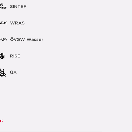
SINTEF
WRAS
ÖVGW Wasser
RISE
ÜA
at