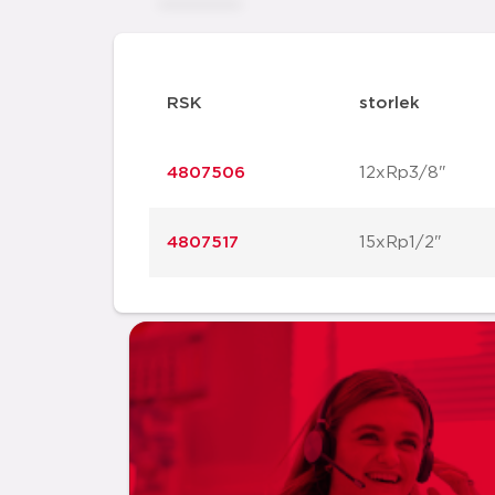
RSK
storlek
4807506
12xRp3/8"
4807517
15xRp1/2"