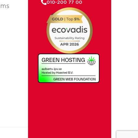
010-200 77 00
ems