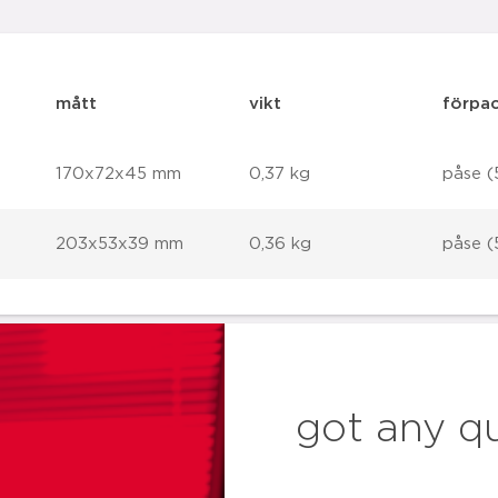
mått
vikt
förpa
170x72x45 mm
0,37 kg
påse (
203x53x39 mm
0,36 kg
påse (
got any q