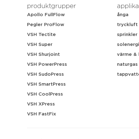
produktgrupper
applika
Apollo FullFlow
ånga
Pegler ProFlow
tryckluft
VSH Tectite
sprinkler
VSH Super
solenerg
VSH Shurjoint
värme & 
VSH PowerPress
naturgas
VSH SudoPress
tappvatt
VSH SmartPress
VSH CoolPress
VSH XPress
VSH FastFix