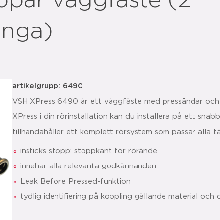
par väggfäste (2
änga)
artikelgrupp: 6490
VSH XPress 6490 är ett väggfäste med pressändar och
XPress i din rörinstallation kan du installera på ett snab
tillhandahåller ett komplett rörsystem som passar alla t
insticks stopp: stoppkant för rörände
innehar alla relevanta godkännanden
Leak Before Pressed-funktion
tydlig identifiering på koppling gällande material och 