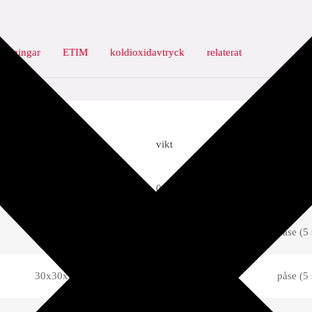
addningar
ETIM
koldioxidavtryck
relaterat
mått
vikt
förpack
20x24x49 mm
0,07 kg
påse (5 
21x31x59 mm
0,12 kg
påse (5 
30x30x60 mm
0,13 kg
påse (5 