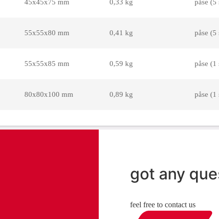
45x45x75 mm
0,33 kg
påse (5 
55x55x80 mm
0,41 kg
påse (5 
55x55x85 mm
0,59 kg
påse (1 
80x80x100 mm
0,89 kg
påse (1 
got any que
feel free to contact us