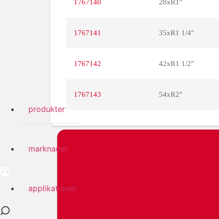
1767140
28xR1"
1767141
35xR1 1/4"
1767142
42xR1 1/2"
1767143
54xR2"
produkter
marknader
applikationer