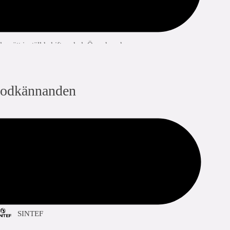
ings- och stödplattor ska vara rena och fria från skador
r rätt inställd skiftnyckel. Överdrar du
add to list
dela med sig:
odkännanden
QB (CSTBat)
DVGW Wasser
KIWA
SINTEF