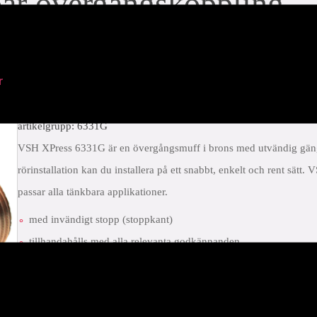
r övergångskoppling
uff x utv.gga)
r
artikelgrupp: 6331G
VSH XPress 6331G är en övergångsmuff i brons med utvändig gän
rörinstallation kan du installera på ett snabbt, enkelt och rent sätt
passar alla tänkbara applikationer.
med invändigt stopp (stoppkant)
tillhandahålls med alla relevanta godkännanden
Leak Before Pressed (LBP) funktion
tydlig märkning av material och dimension på kopplingen
Unionskopplingar skall kombineras med utvändigtgängade motsvarig