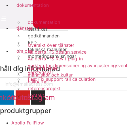
dokumentation
dokumentation
tjänster
certifikat
godkännanden
EPD
Översikt över tjänster
tekniska manualer
om oss
Aalberts IPS design service
monteringsanvisningar
Aalberts IPS Revit plug-in
verktyg för dimensionering av injusteringsvent
håll dig informerad
vår berättelse
verktygsval
människor och kultur
Fast Fix support rail calculation
Email
hållbarhet
referensprojekt
kontakt
nkedin
Youtube
Instagram
produktgrupper
Apollo FullFlow