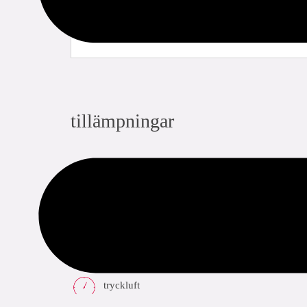
tillämpningar
dricksvatten
värme
kyla
tryckluft