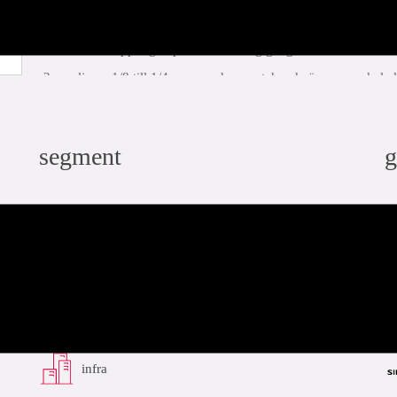
kontrollera kvaliteten och yttan på den platta tätningen. Tätn
montera kopplingen på den utvändig gänga för hand
applicera 1/8 till 1/4 varv med en matchande öppen nyckel elle
unionskopplingenkan orsaka skada på tätningsringen
ladda ner PDF
relaterat
segment
g
bostäder
skeppsbygge
industri
infra