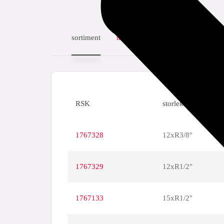
sortiment
mått
specifikationer
nedl
RSK
storlek
1767328
12xR3/8"
1767329
12xR1/2"
1767133
15xR1/2"