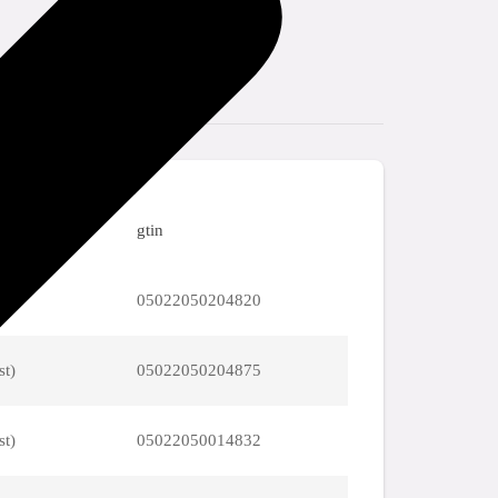
ning
gtin
st)
05022050204820
st)
05022050204875
st)
05022050014832