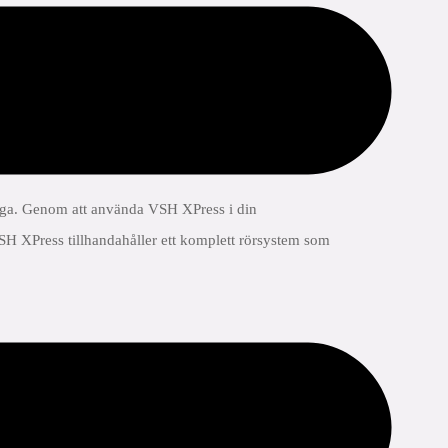
ga. Genom att använda VSH XPress i din
. VSH XPress tillhandahåller ett komplett rörsystem som
heter med lämpligt stöd för tätningen.