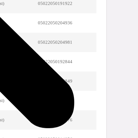
st)
05022050191922
st)
05022050204936
st)
05022050204981
st)
05022050192844
st)
05022050014849
st)
05022050193766
st)
05022050264176