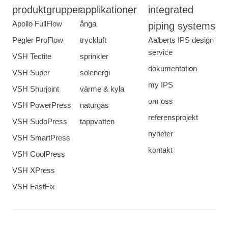
produktgrupper
applikationer
integrated
Apollo FullFlow
ånga
piping systems
Pegler ProFlow
tryckluft
Aalberts IPS design
service
VSH Tectite
sprinkler
dokumentation
VSH Super
solenergi
my IPS
VSH Shurjoint
värme & kyla
om oss
VSH PowerPress
naturgas
referensprojekt
VSH SudoPress
tappvatten
nyheter
VSH SmartPress
kontakt
VSH CoolPress
VSH XPress
VSH FastFix