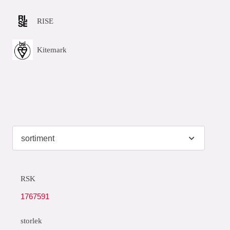
RISE
Kitemark
RSK
1767591
storlek