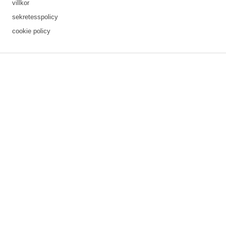
villkor
sekretesspolicy
cookie policy
3 downloads geselecteerd
spara