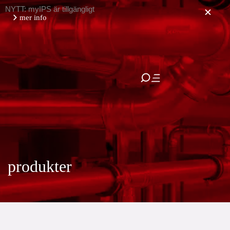
NYTT: myIPS är tillgängligt
mer info
stäng
produkter