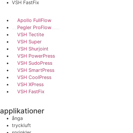
VSH FastFix
Apollo FullFlow
Pegler ProFlow
VSH Tectite
VSH Super
VSH Shurjoint
VSH PowerPress
VSH SudoPress
VSH SmartPress
VSH CoolPress
VSH XPress
VSH FastFix
applikationer
ånga
tryckluft
sprinkler