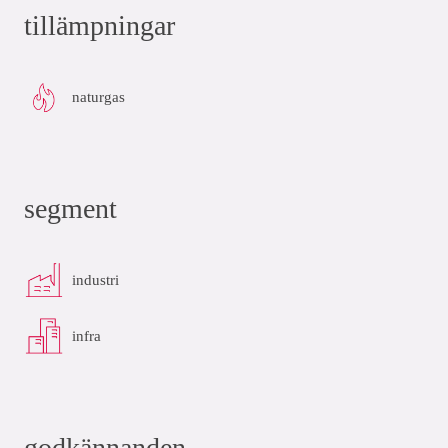
tillämpningar
naturgas
segment
industri
infra
godkännanden