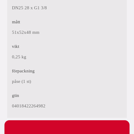
DN25 28 x G1 3/8
mått
51x52x48 mm
vikt
0,25 kg
förpackning
påse (1 st)
gtin
04018422264982