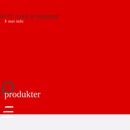
NYTT: myIPS är tillgängligt
mer info
stäng
produkter