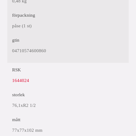
0,48 kg
förpackning
påse (1 st)
gtin
04710574600860
RSK
1644024
storlek
76,1xR2 1/2
mått
77x77x102 mm