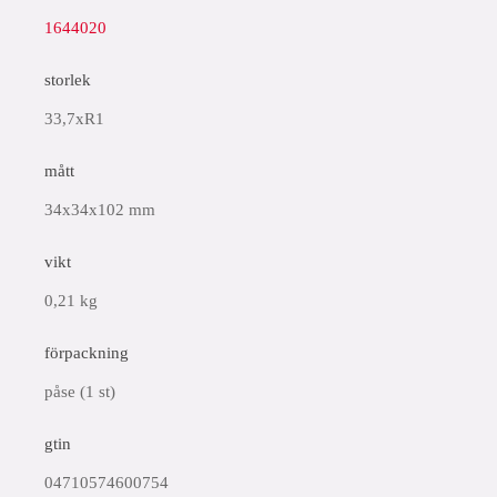
1644020
storlek
33,7xR1
mått
34x34x102 mm
vikt
0,21 kg
förpackning
påse (1 st)
gtin
04710574600754