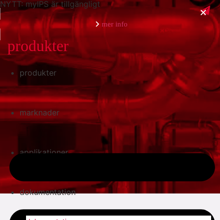
NYTT: myIPS är tillgängligt
mer info
produkter
produkter
stäng
marknader
applikationer
dokumentation