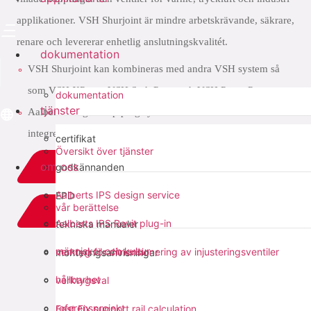
applikationer. VSH Shurjoint är mindre arbetskrävande, säkrare,
renare och levererar enhetlig anslutningskvalitét.
dokumentation
VSH Shurjoint kan kombineras med andra VSH system så
som VSH XPress, VSH SudoPress och VSH PowerPress
dokumentation
tjänster
Aalberts integrated piping systems sortiment omfattar fullt
integrerade rörsystem från 6mm till 104”
certifikat
Översikt över tjänster
om oss
godkännanden
ladda ner PDF
Aalberts IPS design service
EPD
vår berättelse
add to list
Aalberts IPS Revit plug-in
tekniska manualer
människor och kultur
verktyg för dimensionering av injusteringsventiler
monteringsanvisningar
dela med sig:
hållbarhet
verktygsval
referensprojekt
Fast Fix support rail calculation