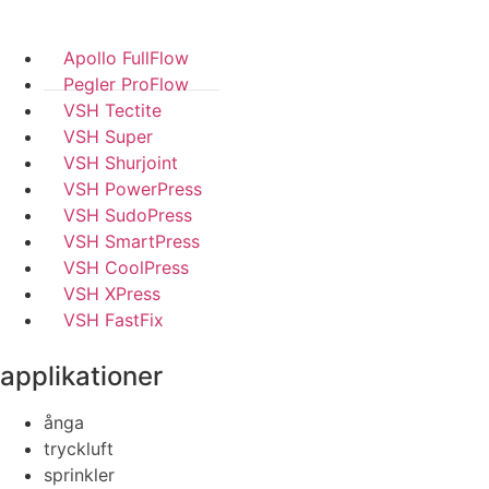
Apollo FullFlow
Pegler ProFlow
VSH Tectite
VSH Super
VSH Shurjoint
VSH PowerPress
VSH SudoPress
VSH SmartPress
VSH CoolPress
VSH XPress
VSH FastFix
applikationer
ånga
tryckluft
sprinkler