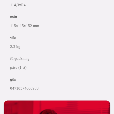
114,3xR4
mått
115x115x152 mm
vikt
2,3 kg
förpackning
påse (1 st)
gtin
04710574600983