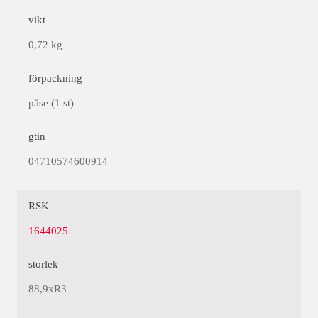
vikt
0,72 kg
förpackning
påse (1 st)
gtin
04710574600914
RSK
1644025
storlek
88,9xR3