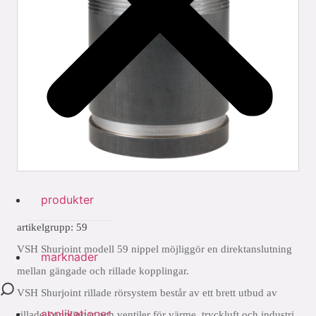
produkter
artikelgrupp: 59
VSH Shurjoint modell 59 nippel möjliggör en direktanslutning
marknader
mellan gängade och rillade kopplingar.
VSH Shurjoint rillade rörsystem består av ett brett utbud av
applikationer
rillade kopplingar och ventiler för värme, tryckluft och industri