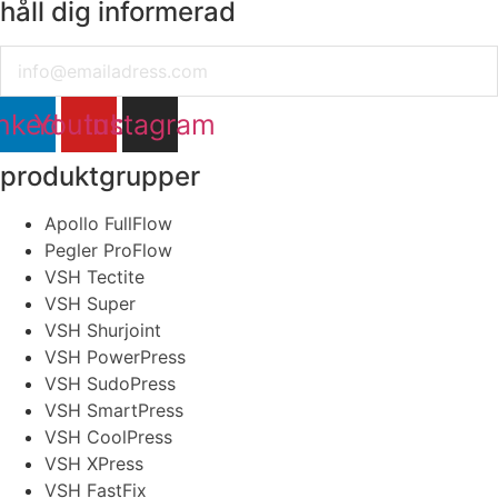
håll dig informerad
Email
nkedin
Youtube
Instagram
produktgrupper
Apollo FullFlow
Pegler ProFlow
VSH Tectite
VSH Super
VSH Shurjoint
VSH PowerPress
VSH SudoPress
VSH SmartPress
VSH CoolPress
VSH XPress
VSH FastFix