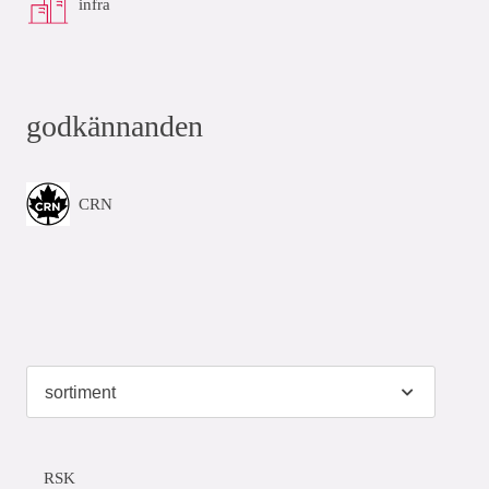
infra
godkännanden
CRN
RSK