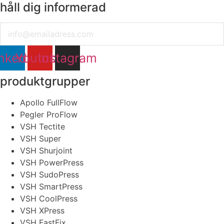
håll dig informerad
Email
nkedin
Youtube
Instagram
produktgrupper
Apollo FullFlow
Pegler ProFlow
VSH Tectite
VSH Super
VSH Shurjoint
VSH PowerPress
VSH SudoPress
VSH SmartPress
VSH CoolPress
VSH XPress
VSH FastFix