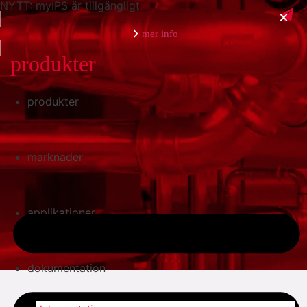
NYTT: myIPS är tillgängligt
mer info
produkter
produkter
stäng
marknader
applikationer
dokumentation