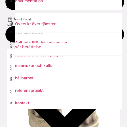
dokumentation
tjänster
verktyg
5722.00.34
certifikat
Översikt över tjänster
om oss
godkännanden
Aalberts IPS design service
EPD
vår berättelse
Aalberts IPS Revit plug-in
tekniska manualer
människor och kultur
verktyg för dimensionering av injusteringsventiler
monteringsanvisningar
hållbarhet
verktygsval
referensprojekt
Fast Fix support rail calculation
kontakt