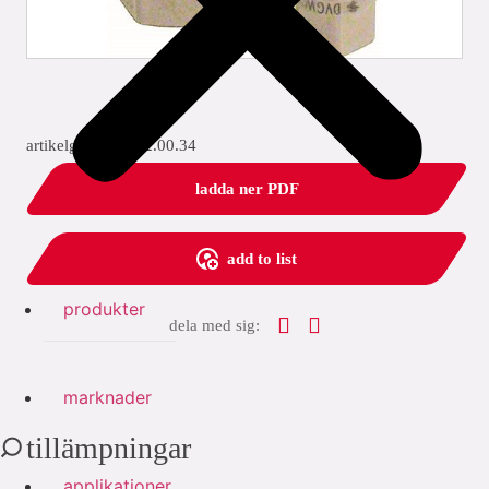
artikelgrupp: 5722.00.34
ladda ner PDF
add to list
produkter
dela med sig:
marknader
tillämpningar
applikationer