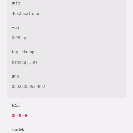
mått
46x28x21 mm
vikt
0,08 kg
förpackning
kartong (1 st)
gtin
05022050624802
RSK
0049536
storlek