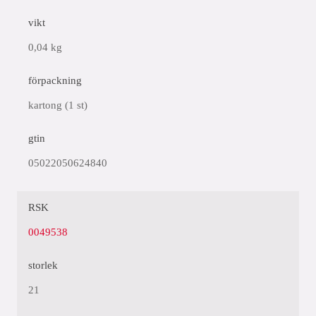
vikt
0,04 kg
förpackning
kartong (1 st)
gtin
05022050624840
RSK
0049538
storlek
21