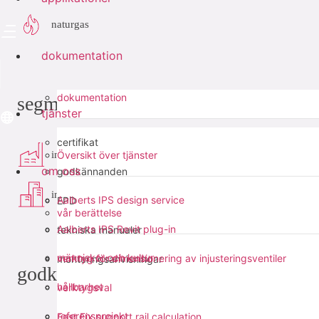
naturgas
dokumentation
dokumentation
segment
tjänster
certifikat
industri
Översikt över tjänster
om oss
godkännanden
infra
Aalberts IPS design service
EPD
vår berättelse
Aalberts IPS Revit plug-in
tekniska manualer
människor och kultur
verktyg för dimensionering av injusteringsventiler
monteringsanvisningar
godkännanden
hållbarhet
verktygsval
referensprojekt
Fast Fix support rail calculation