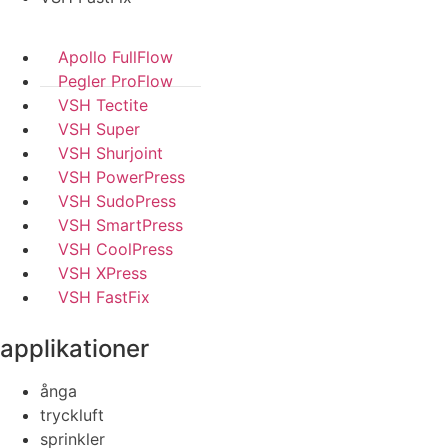
Apollo FullFlow
Pegler ProFlow
VSH Tectite
VSH Super
VSH Shurjoint
VSH PowerPress
VSH SudoPress
VSH SmartPress
VSH CoolPress
VSH XPress
VSH FastFix
applikationer
ånga
tryckluft
sprinkler