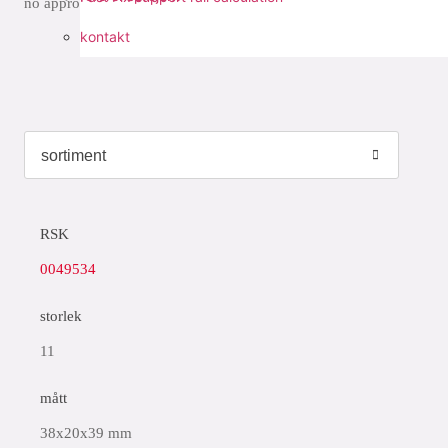
no approvals available
kontakt
RSK
0049534
storlek
11
mått
38x20x39 mm