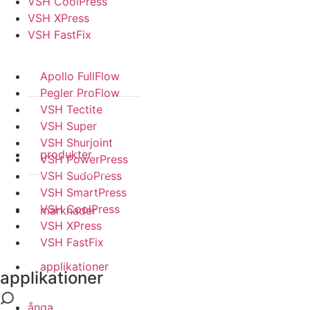
VSH CoolPress
VSH XPress
VSH FastFix
Apollo FullFlow
Pegler ProFlow
VSH Tectite
VSH Super
VSH Shurjoint
produkter
VSH PowerPress
VSH SudoPress
VSH SmartPress
VSH CoolPress
marknader
VSH XPress
VSH FastFix
applikationer
applikationer
ånga