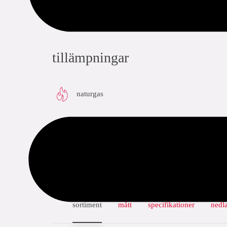
tillämpningar
naturgas
sortiment
mått
specifikationer
nedl