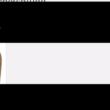
rhetsplugg
r
artikelgrupp: 5715
ladda ner PDF
relaterat