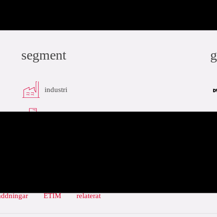
segment
g
industri
infra
addningar
ETIM
relaterat