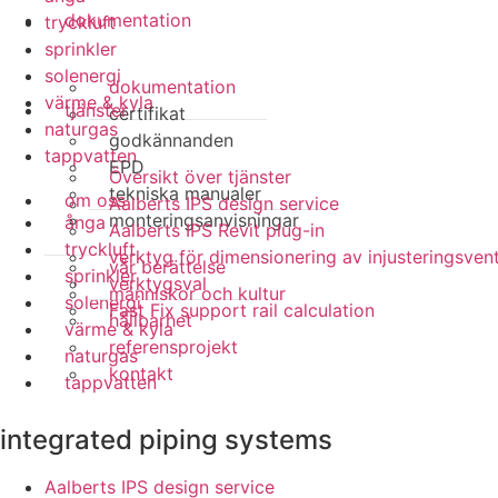
dokumentation
tryckluft
sprinkler
solenergi
dokumentation
värme & kyla
tjänster
certifikat
naturgas
godkännanden
tappvatten
EPD
Översikt över tjänster
tekniska manualer
om oss
Aalberts IPS design service
monteringsanvisningar
ånga
Aalberts IPS Revit plug-in
tryckluft
verktyg för dimensionering av injusteringsvent
vår berättelse
sprinkler
verktygsval
människor och kultur
solenergi
Fast Fix support rail calculation
hållbarhet
värme & kyla
referensprojekt
naturgas
kontakt
tappvatten
integrated piping systems
Aalberts IPS design service