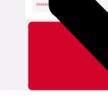
0049464
DN50 R2