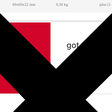
60x60x22 mm
0,36 kg
påse (1 
got any que
feel free to contact us
contact