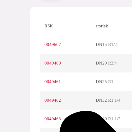
RSK
storlek
0049607
DN15 R1/2
0049460
DN20 R3/4
0049461
DN25 R1
0049462
DN32 R1 1/4
0049463
DN40 R1 1/2