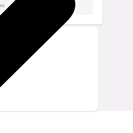
st)
04018422288803
stions?