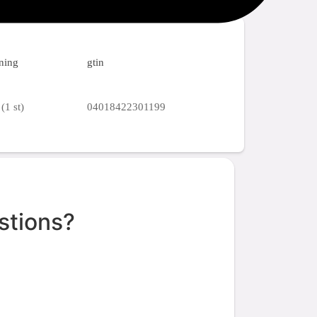
ning
gtin
(1 st)
04018422301199
stions?