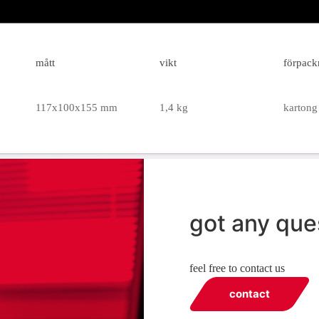
mått
vikt
förpack
117x100x155 mm
1,4 kg
kartong 
got any que
feel free to contact us
contact