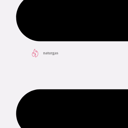
tillämpningar
naturgas
sortiment
specifikationer
nedladdningar