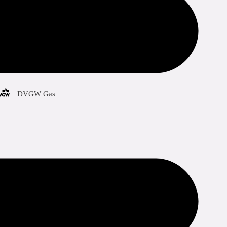
odkännanden
DVGW Gas