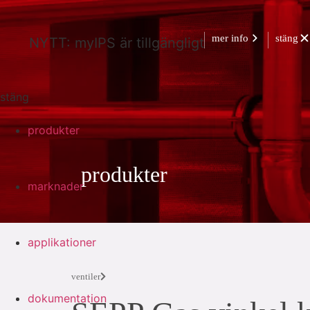
mer info
stäng
NYTT: myIPS är tillgängligt
stäng
produkter
produkter
marknader
applikationer
ventiler
dokumentation