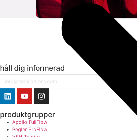
håll dig informerad
Email
produktgrupper
Apollo FullFlow
Pegler ProFlow
VSH Tectite