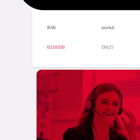
RSK
storlek
0210350
DN25