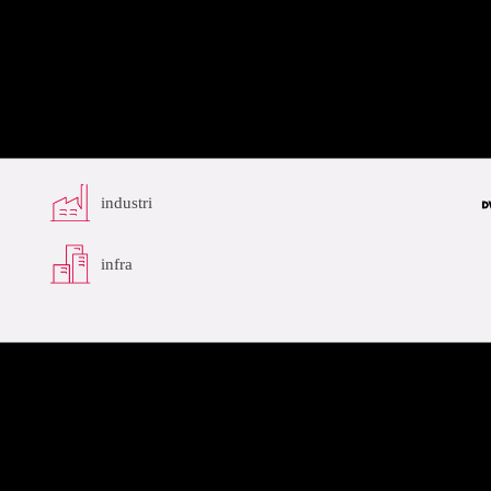
segment
g
industri
infra
ETIM
relaterat