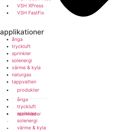
VSH XPress
VSH FastFix
applikationer
ånga
tryckluft
sprinkler
solenergi
värme & kyla
naturgas
tappvatten
produkter
ånga
tryckluft
sprinkler
marknader
solenergi
värme & kyla