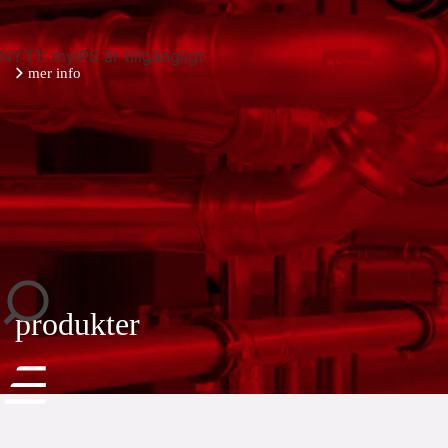
NYTT: myIPS är tillgängligt
mer info
stäng
produkter