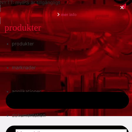
NYTT: myIPS är tillgängligt
mer info
produkter
produkter
stäng
marknader
applikationer
dokumentation