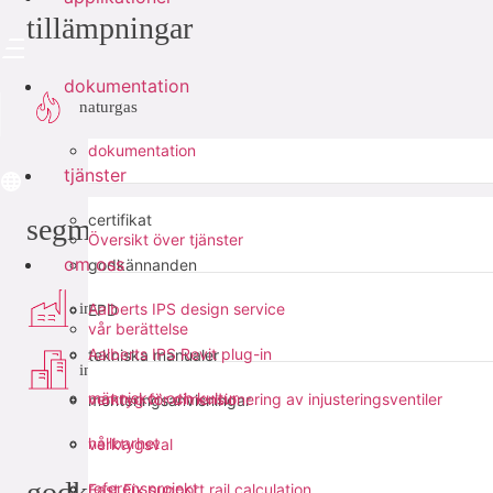
tillämpningar
dokumentation
naturgas
dokumentation
tjänster
certifikat
segment
Översikt över tjänster
om oss
godkännanden
industri
Aalberts IPS design service
EPD
vår berättelse
Aalberts IPS Revit plug-in
tekniska manualer
infra
människor och kultur
verktyg för dimensionering av injusteringsventiler
monteringsanvisningar
hållbarhet
verktygsval
godkännanden
referensprojekt
Fast Fix support rail calculation