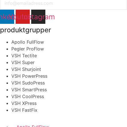
nkedin
Youtube
Instagram
produktgrupper
Apollo FullFlow
Pegler ProFlow
VSH Tectite
VSH Super
VSH Shurjoint
VSH PowerPress
VSH SudoPress
VSH SmartPress
VSH CoolPress
VSH XPress
VSH FastFix