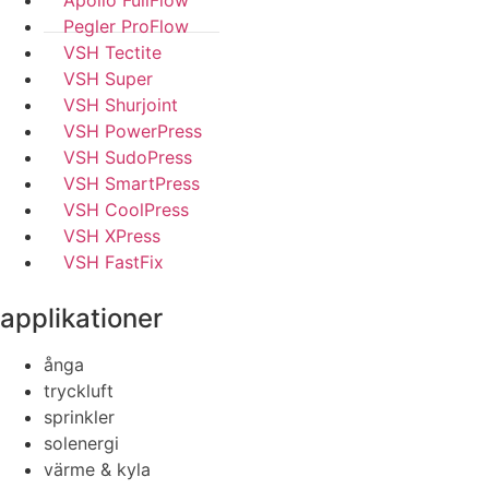
Apollo FullFlow
Pegler ProFlow
VSH Tectite
VSH Super
VSH Shurjoint
VSH PowerPress
VSH SudoPress
VSH SmartPress
VSH CoolPress
VSH XPress
VSH FastFix
applikationer
ånga
tryckluft
sprinkler
solenergi
värme & kyla