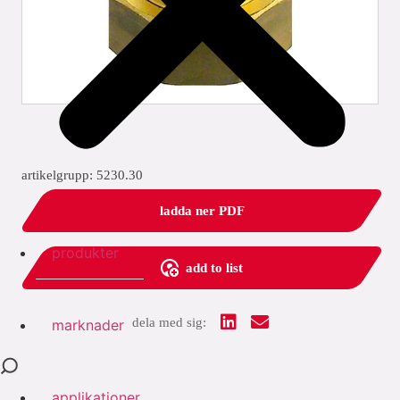
artikelgrupp: 5230.30
ladda ner PDF
produkter
add to list
dela med sig:
marknader
applikationer