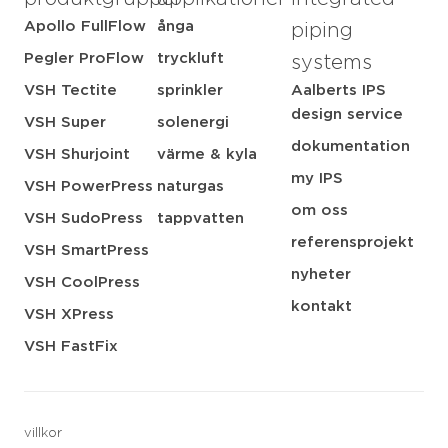
Apollo FullFlow
ånga
piping
Pegler ProFlow
tryckluft
systems
VSH Tectite
sprinkler
Aalberts IPS
design service
VSH Super
solenergi
dokumentation
VSH Shurjoint
värme & kyla
my IPS
VSH PowerPress
naturgas
om oss
VSH SudoPress
tappvatten
referensprojekt
VSH SmartPress
nyheter
VSH CoolPress
kontakt
VSH XPress
VSH FastFix
villkor