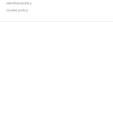
sekretesspolicy
cookie policy
3 downloads geselecteerd
spara