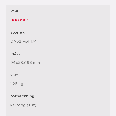
RSK
0003963
storlek
DN32 Rp1 1/4
mått
94x58x193 mm
vikt
1,25 kg
förpackning
kartong (1 st)