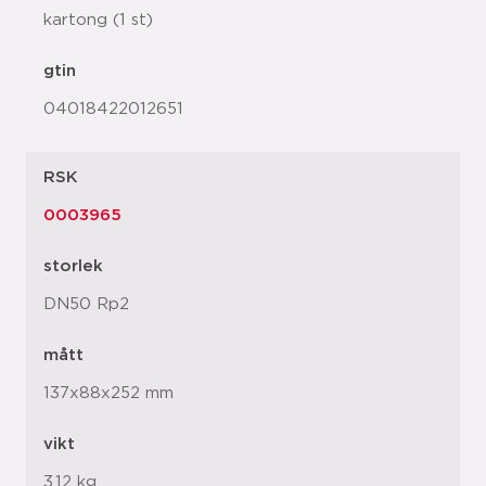
kartong (1 st)
gtin
04018422012651
RSK
0003965
storlek
DN50 Rp2
mått
137x88x252 mm
vikt
3,12 kg