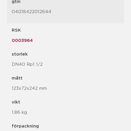
gtin
04018422012644
RSK
0003964
storlek
DN40 Rp1 1/2
mått
123x72x242 mm
vikt
1,86 kg
förpackning