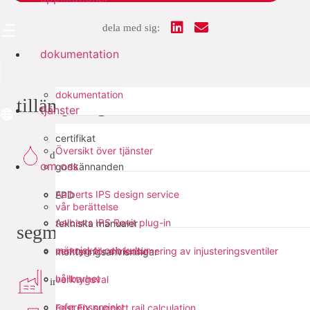
dela med sig:
dokumentation
dokumentation
tillämpningar
tjänster
certifikat
Översikt över tjänster
dricksvatten
om oss
godkännanden
Aalberts IPS design service
EPD
vår berättelse
Aalberts IPS Revit plug-in
tekniska manualer
segment
människor och kultur
verktyg för dimensionering av injusteringsventiler
monteringsanvisningar
hållbarhet
verktygsval
industri
referensprojekt
Fast Fix support rail calculation