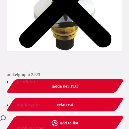
artikelgrupp: 2923
produkter
ladda ner PDF
marknader
relaterat
add to list
applikationer