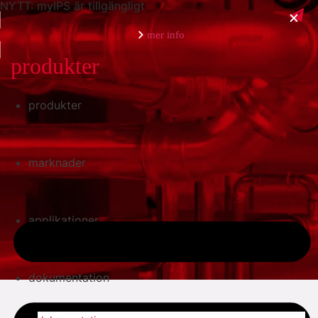
NYTT: myIPS är tillgängligt
mer info
produkter
produkter
stäng
marknader
applikationer
dokumentation