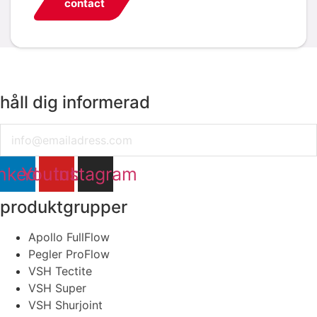
contact
håll dig informerad
Email
nkedin
Youtube
Instagram
produktgrupper
Apollo FullFlow
Pegler ProFlow
VSH Tectite
VSH Super
VSH Shurjoint