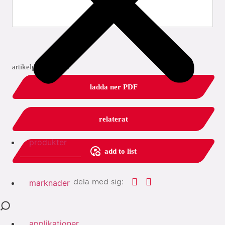
artikelgrupp: 2001
ladda ner PDF
relaterat
produkter
add to list
marknader
dela med sig:
applikationer