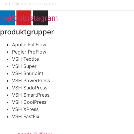
nkedin
Youtube
Instagram
produktgrupper
Apollo FullFlow
Pegler ProFlow
VSH Tectite
VSH Super
VSH Shurjoint
VSH PowerPress
VSH SudoPress
VSH SmartPress
VSH CoolPress
VSH XPress
VSH FastFix