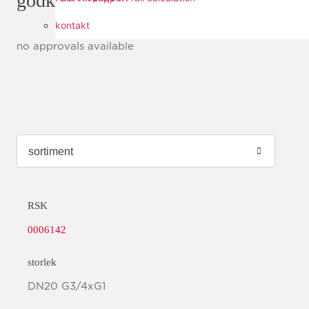
godkännanden
kontakt
no approvals available
RSK
0006142
storlek
DN20 G3/4xG1