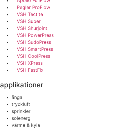
Apollo FullFlow
Pegler ProFlow
VSH Tectite
VSH Super
VSH Shurjoint
VSH PowerPress
VSH SudoPress
VSH SmartPress
VSH CoolPress
VSH XPress
VSH FastFix
applikationer
ånga
tryckluft
sprinkler
solenergi
värme & kyla