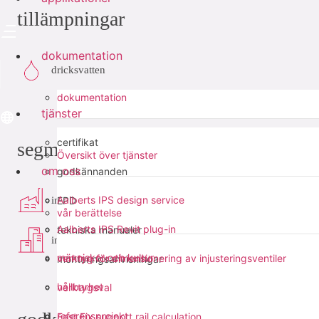
tillämpningar
dokumentation
dricksvatten
dokumentation
tjänster
certifikat
segment
Översikt över tjänster
om oss
godkännanden
Aalberts IPS design service
industri
EPD
vår berättelse
Aalberts IPS Revit plug-in
tekniska manualer
infra
människor och kultur
verktyg för dimensionering av injusteringsventiler
monteringsanvisningar
hållbarhet
verktygsval
referensprojekt
Fast Fix support rail calculation