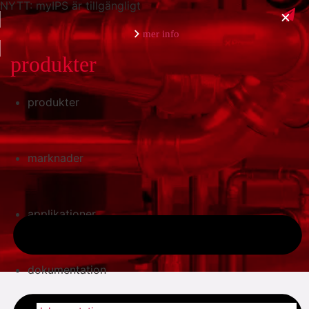
NYTT: myIPS är tillgängligt
mer info
produkter
produkter
stäng
marknader
applikationer
dokumentation