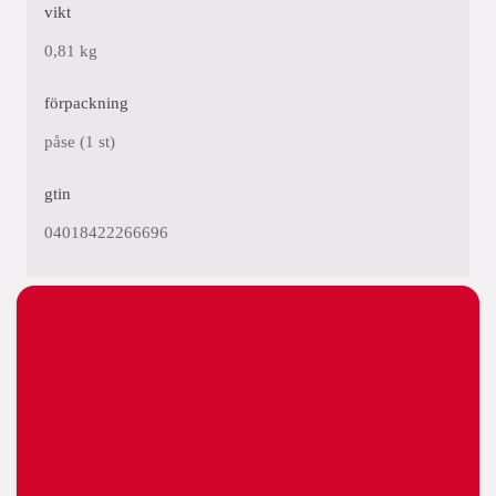
vikt
0,81 kg
förpackning
påse (1 st)
gtin
04018422266696