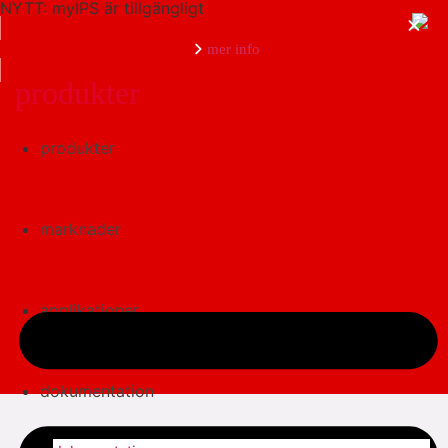
NYTT: myIPS är tillgängligt
mer info
produkter
produkter
stäng
marknader
applikationer
dokumentation