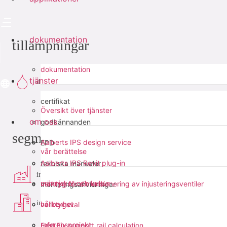
dokumentation
tillämpningar
dokumentation
tjänster
dricksvatten
certifikat
Översikt över tjänster
om oss
godkännanden
segment
Aalberts IPS design service
EPD
vår berättelse
Aalberts IPS Revit plug-in
tekniska manualer
industri
människor och kultur
verktyg för dimensionering av injusteringsventiler
monteringsanvisningar
infra
hållbarhet
verktygsval
referensprojekt
Fast Fix support rail calculation