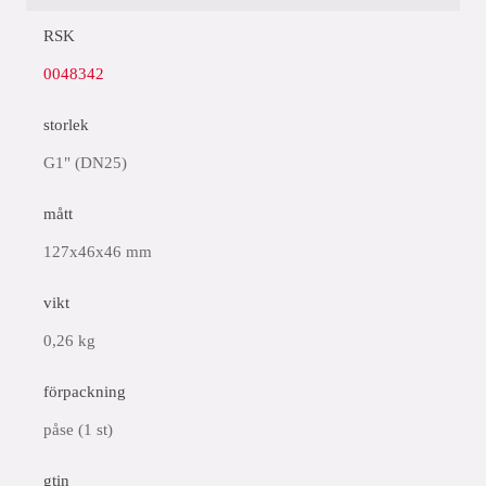
RSK
0048342
storlek
G1" (DN25)
mått
127x46x46 mm
vikt
0,26 kg
förpackning
påse (1 st)
gtin