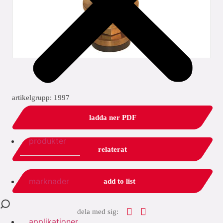
artikelgrupp: 1997
ladda ner PDF
produkter
relaterat
marknader
add to list
dela med sig:
applikationer