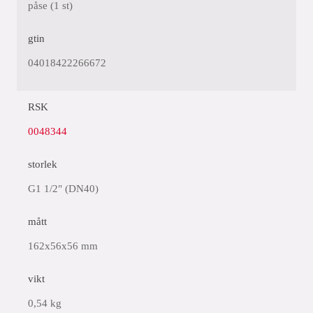
påse (1 st)
gtin
04018422266672
RSK
0048344
storlek
G1 1/2" (DN40)
mått
162x56x56 mm
vikt
0,54 kg