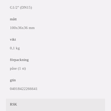
G1/2" (DN15)
mått
100x36x36 mm
vikt
0,1 kg
förpackning
påse (1 st)
gtin
04018422266641
RSK