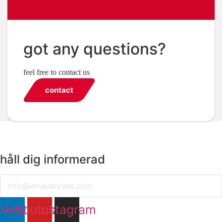
got any questions?
feel free to contact us
contact
håll dig informerad
Email
nkedin
Youtube
Instagram