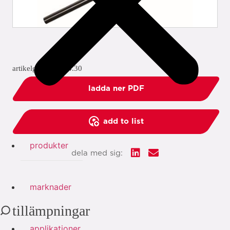
artikelgrupp: 1934.30
ladda ner PDF
add to list
produkter
dela med sig:
marknader
tillämpningar
applikationer