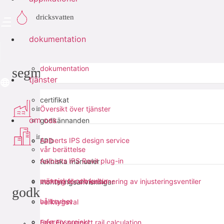
dricksvatten
dokumentation
dokumentation
segment
tjänster
certifikat
industri
Översikt över tjänster
om oss
godkännanden
infra
Aalberts IPS design service
EPD
vår berättelse
Aalberts IPS Revit plug-in
tekniska manualer
människor och kultur
verktyg för dimensionering av injusteringsventiler
monteringsanvisningar
godkännanden
hållbarhet
verktygsval
referensprojekt
Fast Fix support rail calculation