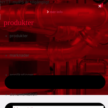
NYTT: myIPS är tillgängligt
mer info
produkter
produkter
stäng
marknader
applikationer
dokumentation