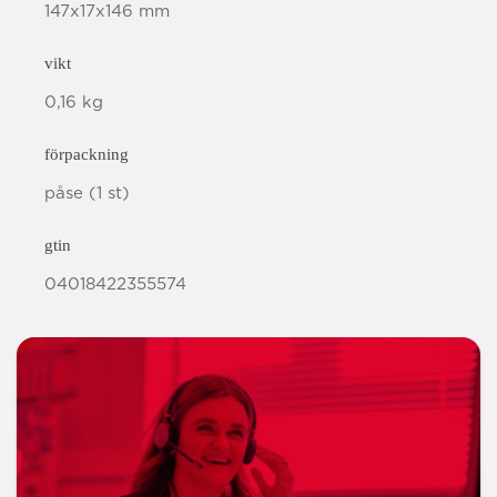
147x17x146 mm
vikt
0,16 kg
förpackning
påse (1 st)
gtin
04018422355574