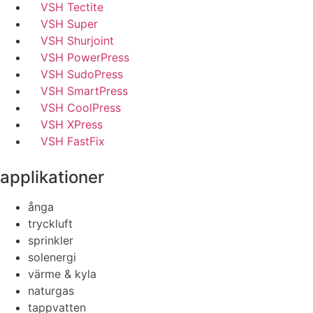
VSH Tectite
VSH Super
VSH Shurjoint
VSH PowerPress
VSH SudoPress
VSH SmartPress
VSH CoolPress
VSH XPress
VSH FastFix
applikationer
ånga
tryckluft
sprinkler
solenergi
värme & kyla
naturgas
tappvatten