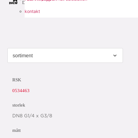
DVGW Wasser
kontakt
RSK
0534463
storlek
DN8 G1/4 x G3/8
mått