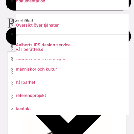
dokumentation
tjänster
ventiler
Provtagningsventil
certifikat
Översikt över tjänster
om oss
godkännanden
Aalberts IPS design service
EPD
vår berättelse
Aalberts IPS Revit plug-in
tekniska manualer
människor och kultur
verktyg för dimensionering av injusteringsventiler
monteringsanvisningar
hållbarhet
verktygsval
referensprojekt
Fast Fix support rail calculation
kontakt