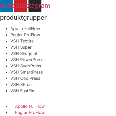
nkedin
Youtube
Instagram
produktgrupper
Apollo FullFlow
Pegler ProFlow
VSH Tectite
VSH Super
VSH Shurjoint
VSH PowerPress
VSH SudoPress
VSH SmartPress
VSH CoolPress
VSH XPress
VSH FastFix
Apollo FullFlow
Pegler ProFlow