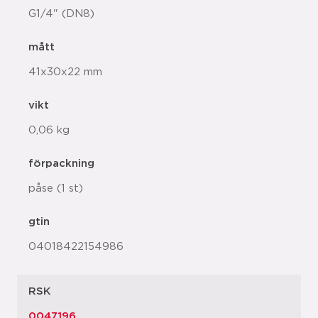
G1/4" (DN8)
mått
41x30x22 mm
vikt
0,06 kg
förpackning
påse (1 st)
gtin
04018422154986
RSK
0047196