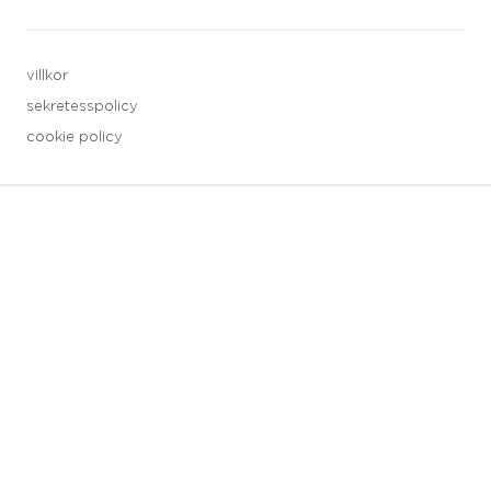
villkor
sekretesspolicy
cookie policy
3 downloads geselecteerd
spara