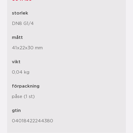
storlek
DN8 G1/4
mått
41x22x30 mm
vikt
0,04 kg
förpackning
påse (1 st)
gtin
04018422244380