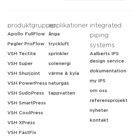
produktgrupper
applikationer
integrated
Apollo FullFlow
ånga
piping
Pegler ProFlow
tryckluft
systems
VSH Tectite
sprinkler
Aalberts IPS
design service
VSH Super
solenergi
dokumentation
VSH Shurjoint
värme & kyla
my IPS
VSH PowerPress
naturgas
om oss
VSH SudoPress
tappvatten
referensprojekt
VSH SmartPress
nyheter
VSH CoolPress
kontakt
VSH XPress
VSH FastFix