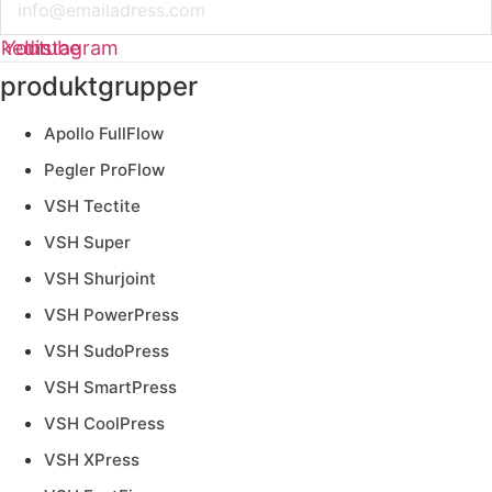
nkedin
Youtube
Instagram
produktgrupper
Apollo FullFlow
Pegler ProFlow
VSH Tectite
VSH Super
VSH Shurjoint
VSH PowerPress
VSH SudoPress
VSH SmartPress
VSH CoolPress
VSH XPress