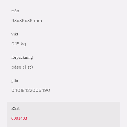
mått
93x36x36 mm
vikt
0,15 kg
förpackning
påse (1 st)
gtin
04018422006490
RSK
0001483