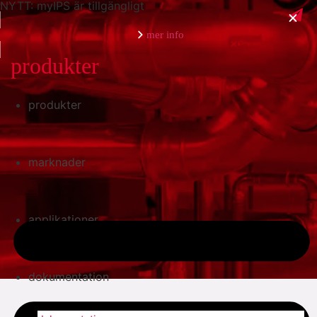
NYTT: myIPS är tillgängligt
mer info
produkter
produkter
stäng
marknader
applikationer
dokumentation