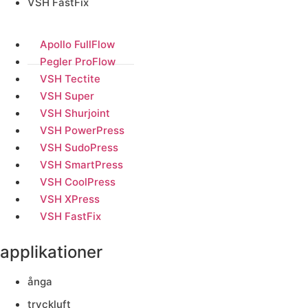
VSH FastFix
Apollo FullFlow
Pegler ProFlow
VSH Tectite
VSH Super
VSH Shurjoint
VSH PowerPress
VSH SudoPress
VSH SmartPress
VSH CoolPress
VSH XPress
VSH FastFix
applikationer
ånga
tryckluft