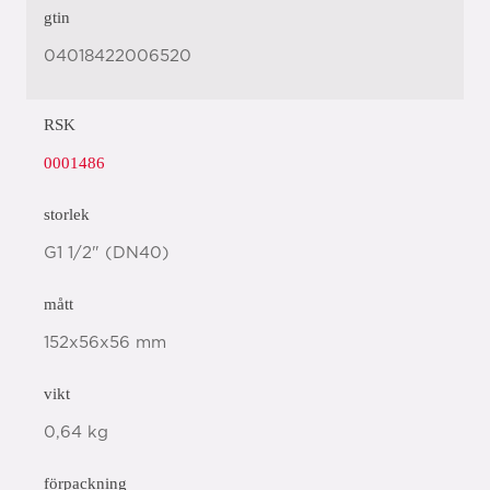
gtin
04018422006520
RSK
0001486
storlek
G1 1/2" (DN40)
mått
152x56x56 mm
vikt
0,64 kg
förpackning