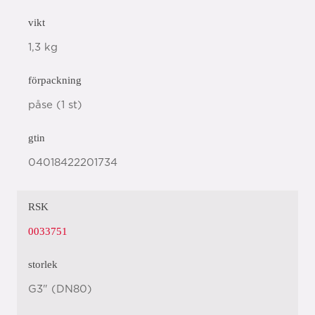
vikt
1,3 kg
förpackning
påse (1 st)
gtin
04018422201734
RSK
0033751
storlek
G3" (DN80)