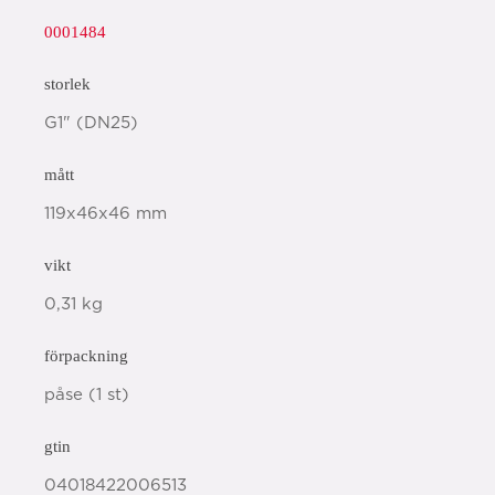
0001484
storlek
G1" (DN25)
mått
119x46x46 mm
vikt
0,31 kg
förpackning
påse (1 st)
gtin
04018422006513