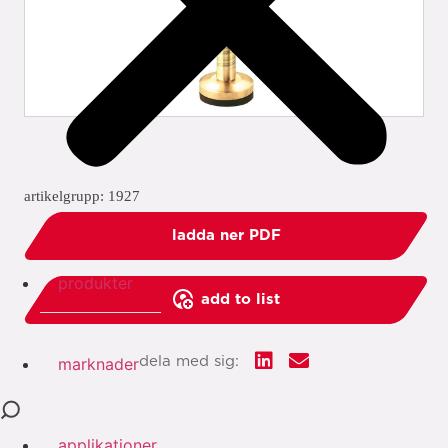
artikelgrupp: 1927
ladda ner PDF
produkter
add to list
dela med sig:
marknader
applikationer