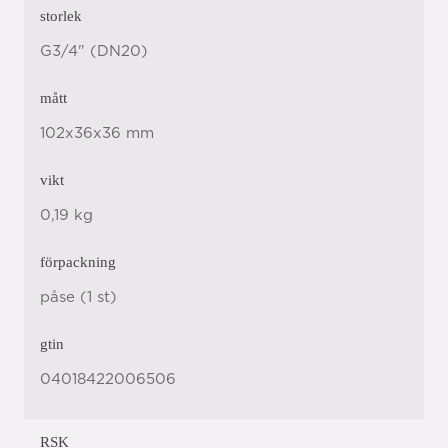
storlek
G3/4" (DN20)
mått
102x36x36 mm
vikt
0,19 kg
förpackning
påse (1 st)
gtin
04018422006506
RSK