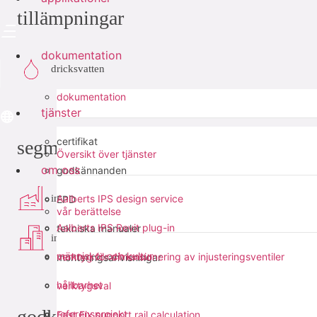
tillämpningar
dokumentation
dricksvatten
dokumentation
tjänster
certifikat
segment
Översikt över tjänster
om oss
godkännanden
industri
Aalberts IPS design service
EPD
vår berättelse
Aalberts IPS Revit plug-in
tekniska manualer
infra
människor och kultur
verktyg för dimensionering av injusteringsventiler
monteringsanvisningar
hållbarhet
verktygsval
godkännanden
referensprojekt
Fast Fix support rail calculation