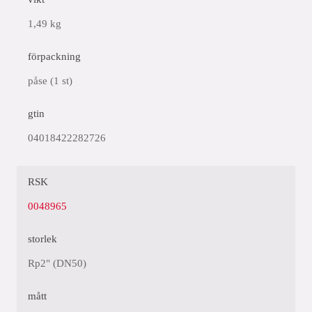
1,49 kg
förpackning
påse (1 st)
gtin
04018422282726
RSK
0048965
storlek
Rp2" (DN50)
mått