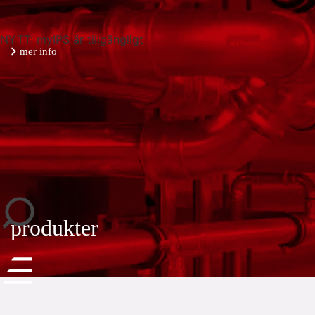
NYTT: myIPS är tillgängligt
mer info
stäng
produkter