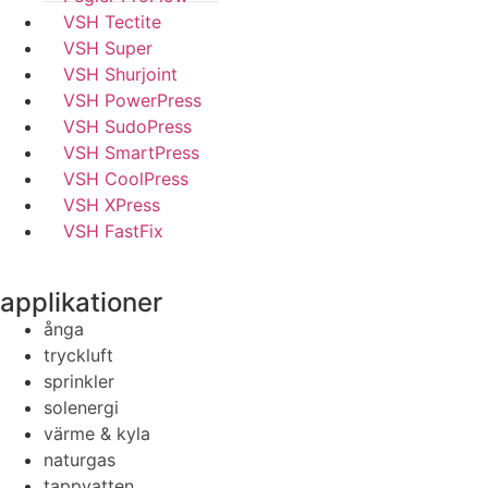
VSH Tectite
VSH Super
VSH Shurjoint
VSH PowerPress
VSH SudoPress
VSH SmartPress
VSH CoolPress
VSH XPress
VSH FastFix
applikationer
ånga
tryckluft
sprinkler
solenergi
värme & kyla
naturgas
tappvatten