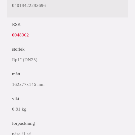
04018422282696
RSK
0048962
storlek
Rp1" (DN25)
mått
162x77x146 mm
vikt
0,81 kg
förpackning
påse (1 st)