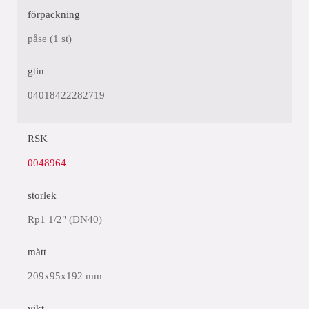
förpackning
påse (1 st)
gtin
04018422282719
RSK
0048964
storlek
Rp1 1/2" (DN40)
mått
209x95x192 mm
vikt