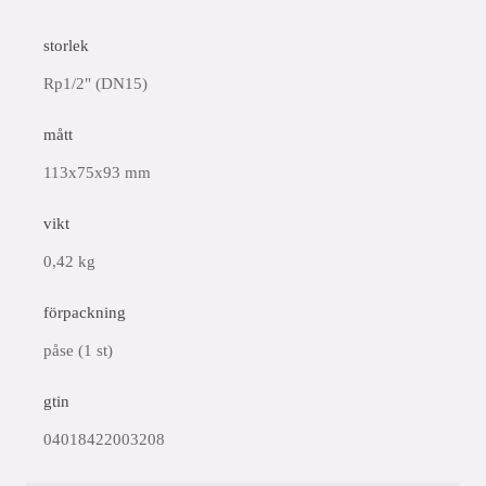
storlek
Rp1/2" (DN15)
mått
113x75x93 mm
vikt
0,42 kg
förpackning
påse (1 st)
gtin
04018422003208