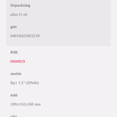
förpackning
påse (1 st)
gtin
04018422003239
RSK
0000829
storlek
Rp1 1/2" (DN40)
mått
189x102x168 mm
vikt