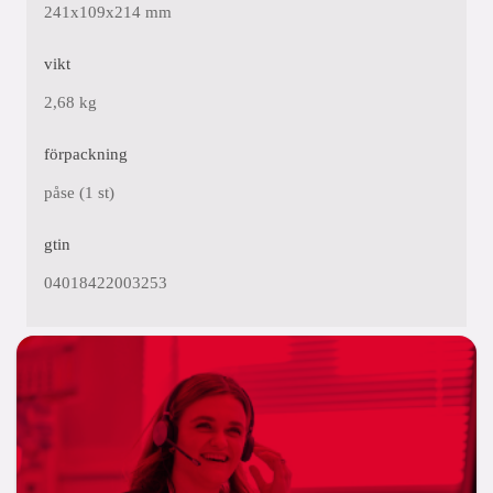
241x109x214 mm
vikt
2,68 kg
förpackning
påse (1 st)
gtin
04018422003253