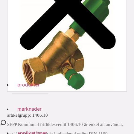
produkter
marknader
artikelgrupp: 1406.10
SEPP Kommunal friflödesventil 1406.10 är enkel att använda,
applikationer
har lågt underhåll och är ljudisolerad enligt DIN 4109.