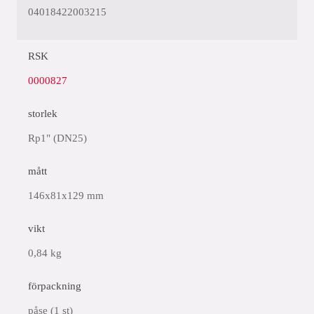
04018422003215
RSK
0000827
storlek
Rp1" (DN25)
mått
146x81x129 mm
vikt
0,84 kg
förpackning
påse (1 st)