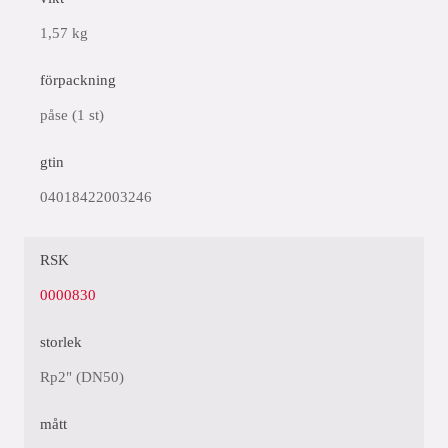
1,57 kg
förpackning
påse (1 st)
gtin
04018422003246
RSK
0000830
storlek
Rp2" (DN50)
mått