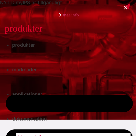
NYTT: myIPS är tillgängligt
mer info
produkter
produkter
stäng
marknader
applikationer
dokumentation