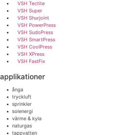
VSH Tectite
VSH Super
VSH Shurjoint
VSH PowerPress
VSH SudoPress
VSH SmartPress
VSH CoolPress
VSH XPress
VSH FastFix
applikationer
ånga
tryckluft
sprinkler
solenergi
värme & kyla
naturgas
tappvatten