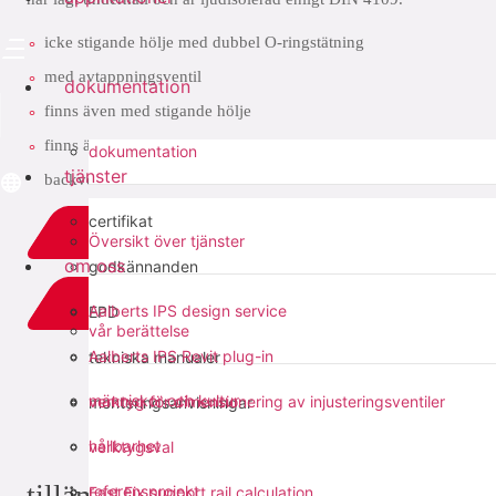
icke stigande hölje med dubbel O-ringstätning
med avtappningsventil
dokumentation
finns även med stigande hölje
finns även med KFE-hölje med integrerad
dokumentation
tjänster
backventilfunktion.
certifikat
ladda ner PDF
Översikt över tjänster
om oss
godkännanden
add to list
Aalberts IPS design service
EPD
vår berättelse
Aalberts IPS Revit plug-in
tekniska manualer
dela med sig:
människor och kultur
verktyg för dimensionering av injusteringsventiler
monteringsanvisningar
hållbarhet
verktygsval
tillämpningar
referensprojekt
Fast Fix support rail calculation