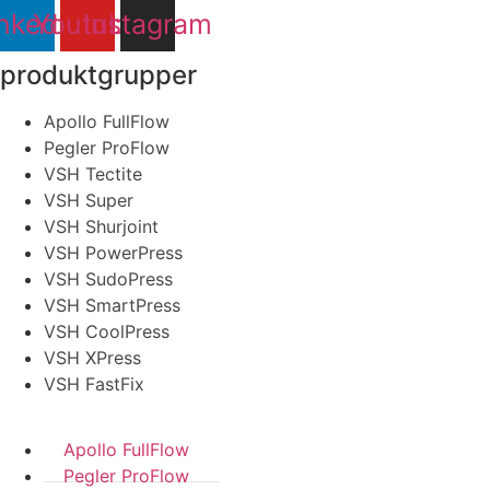
nkedin
Youtube
Instagram
produktgrupper
Apollo FullFlow
Pegler ProFlow
VSH Tectite
VSH Super
VSH Shurjoint
VSH PowerPress
VSH SudoPress
VSH SmartPress
VSH CoolPress
VSH XPress
VSH FastFix
Apollo FullFlow
Pegler ProFlow