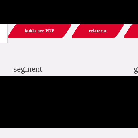
ladda ner PDF
relaterat
segment
g
industri
infra