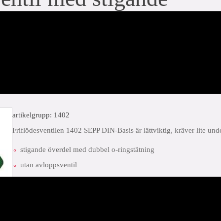
p (2 x invändig
artikelgrupp: 1402
Friflödesventilen 1402 SEPP DIN-Basis är lättviktig, kräver lite und
stigande överdel med dubbel o-ringstätning
utan avloppsventil
finns även med icke stigande överdel
finns även med KFE-överdel med integrerad backventilfunktion.