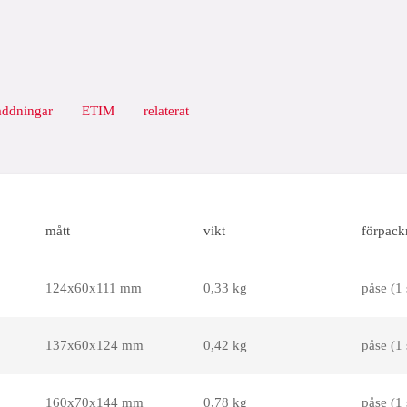
addningar
ETIM
relaterat
mått
vikt
förpack
124x60x111 mm
0,33 kg
påse (1 
137x60x124 mm
0,42 kg
påse (1 
160x70x144 mm
0,78 kg
påse (1 