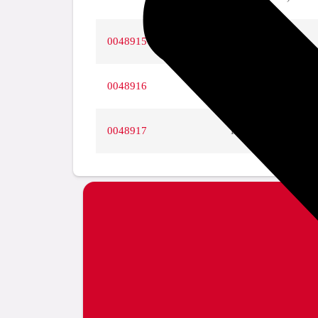
0048915
Rp1 1/4" (DN32)
0048916
Rp1 1/2" (DN40)
0048917
Rp2" (DN50)