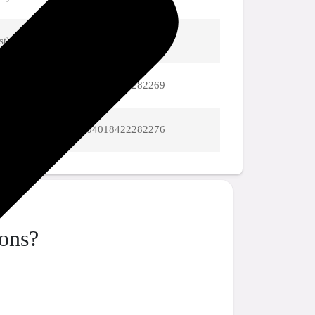
st)
04018422282252
st)
04018422282269
st)
04018422282276
ions?