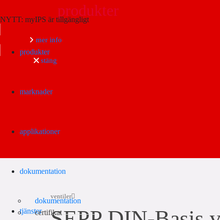
produkter
NYTT: myIPS är tillgängligt
Sök
mer info
produkter
stäng
marknader
applikationer
dokumentation
ventiler
dokumentation
SEPP DIN-Basis ve
tjänster
certifikat