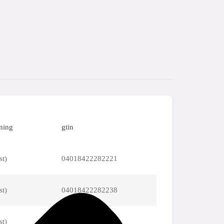
ning
gtin
st)
04018422282221
st)
04018422282238
st)
04018422282245