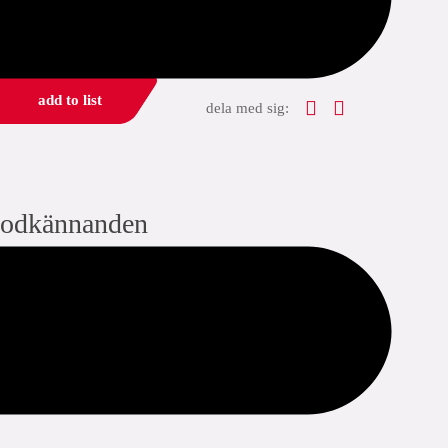
add to list
dela med sig:
odkännanden
ÜA
ÖVGW Wasser
DVGW Wasser