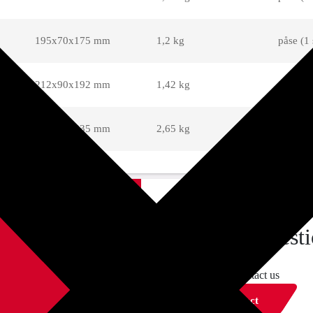
195x70x175 mm
1,2 kg
påse (1 
212x90x192 mm
1,42 kg
påse (1 
260x90x235 mm
2,65 kg
påse (1 
got any quest
feel free to contact us
contact