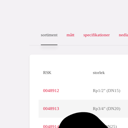
sortiment
mått
specifikationer
nedl
RSK
storlek
0048912
Rp1/2" (DN15)
0048913
Rp3/4" (DN20)
0048914
Rp1" (DN25)